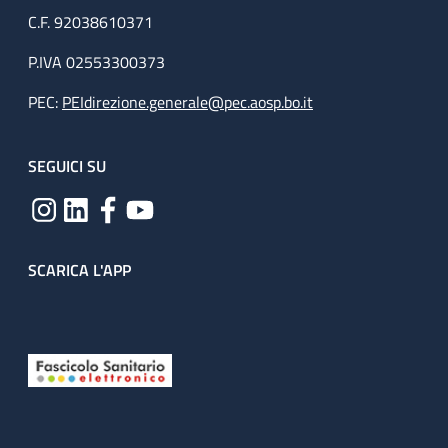
C.F. 92038610371
P.IVA 02553300373
PEC:
PEIdirezione.generale@pec.aosp.bo.it
SEGUICI SU
SCARICA L'APP