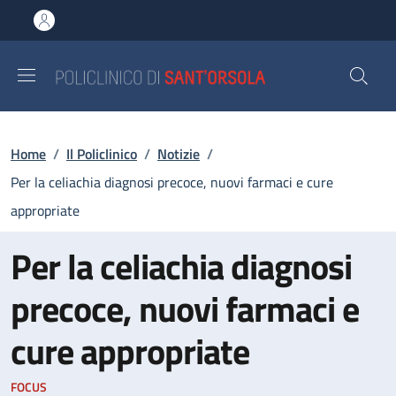
Salta al contenuto principale
Skip to footer content
Briciole di pane
Home
/
Il Policlinico
/
Notizie
/
Per la celiachia diagnosi precoce, nuovi farmaci e cure
appropriate
Per la celiachia diagnosi
precoce, nuovi farmaci e
cure appropriate
FOCUS