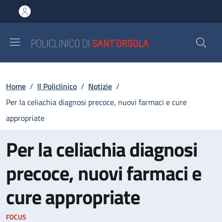
Salta al contenuto principale
Skip to footer content
Briciole di pane
Home
/
Il Policlinico
/
Notizie
/
Per la celiachia diagnosi precoce, nuovi farmaci e cure
appropriate
Per la celiachia diagnosi
precoce, nuovi farmaci e
cure appropriate
FOCUS