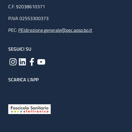
C.F. 92038610371
P.IVA 02553300373
PEC:
PEIdirezione.generale@pec.aosp.bo.it
SEGUICI SU
SCARICA L'APP