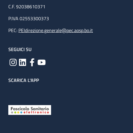
C.F. 92038610371
P.IVA 02553300373
PEC:
PEIdirezione.generale@pec.aosp.bo.it
SEGUICI SU
SCARICA L'APP