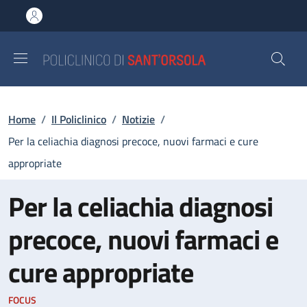
Salta al contenuto principale
Skip to footer content
Briciole di pane
Home
/
Il Policlinico
/
Notizie
/
Per la celiachia diagnosi precoce, nuovi farmaci e cure
appropriate
Per la celiachia diagnosi
precoce, nuovi farmaci e
cure appropriate
FOCUS