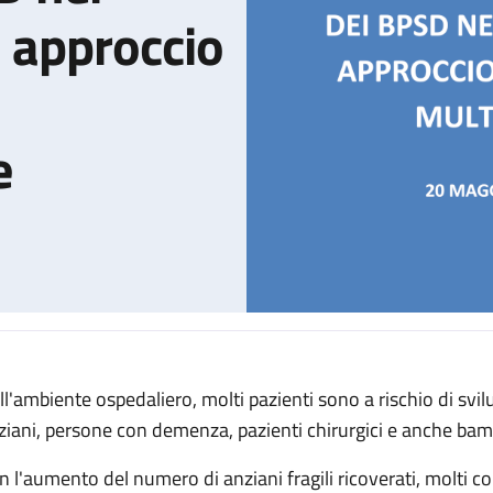
: approccio
e
ll'ambiente ospedaliero, molti pazienti sono a rischio di svilup
 del delirium e dei BPSD nei pazienti ricoverati: approccio multid
ziani, persone con demenza, pazienti chirurgici e anche bam
n l'aumento del numero di anziani fragili ricoverati, molti co