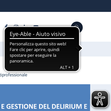
Facebook
Instagram
Linkedin
YouTube
Cerca
Sostienici
tiprofessionale