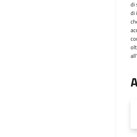
di
di
ch
ac
co
ol
all
A