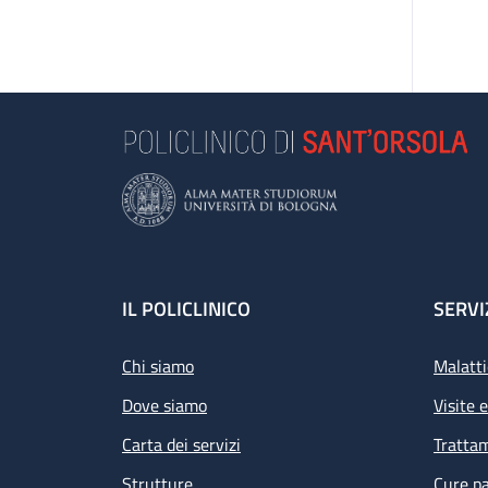
Footer
IL POLICLINICO
SERVI
Chi siamo
Malatti
Dove siamo
Visite 
Carta dei servizi
Tratta
Strutture
Cure pa