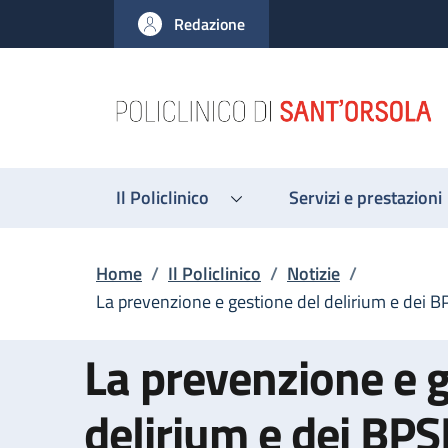
Salta al contenuto principale
Skip to footer content
Redazione
Il Policlinico
Servizi e prestazioni
Briciole di pane
Home
/
Il Policlinico
/
Notizie
/
La prevenzione e gestione del delirium e dei BP
La prevenzione e g
delirium e dei BPS