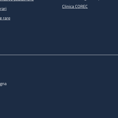
Clinica COREC
rari
e rare
ogna