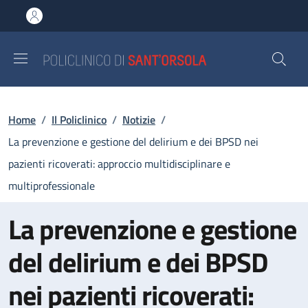
Salta al contenuto principale
Skip to footer content
Briciole di pane
Home
/
Il Policlinico
/
Notizie
/
La prevenzione e gestione del delirium e dei BPSD nei
pazienti ricoverati: approccio multidisciplinare e
multiprofessionale
La prevenzione e gestione
del delirium e dei BPSD
nei pazienti ricoverati: