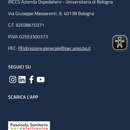
IRCCS Azienda Ospedaliero - Universitaria di Bologna
Via Giuseppe Massarenti, 9, 40138 Bologna
C.F. 92038610371
P.IVA 02553300373
PEC:
PEIdirezione.generale@pec.aosp.bo.it
SEGUICI SU
SCARICA L'APP