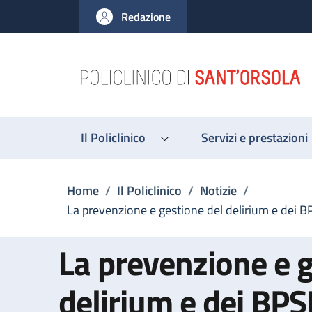
Salta al contenuto principale
Skip to footer content
Redazione
Il Policlinico
Servizi e prestazioni
Briciole di pane
Home
/
Il Policlinico
/
Notizie
/
La prevenzione e gestione del delirium e dei BP
La prevenzione e g
delirium e dei BPS