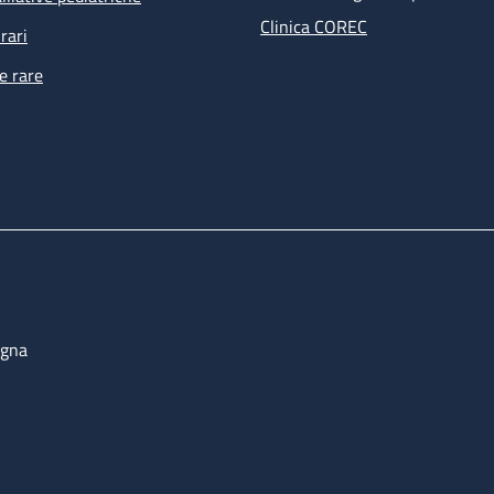
Clinica COREC
rari
e rare
ogna