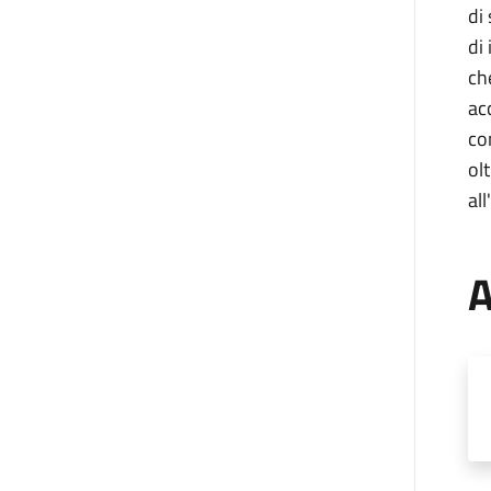
di
di
ch
ac
co
ol
all
A