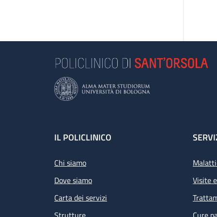
Footer
IL POLICLINICO
SERVI
Chi siamo
Malatti
Dove siamo
Visite 
Carta dei servizi
Tratta
Strutture
Cure pa