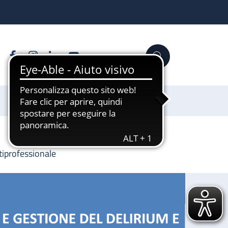
Facebook
Instagram
Linkedin
YouTube
Cerca
Sostienici
tiprofessionale