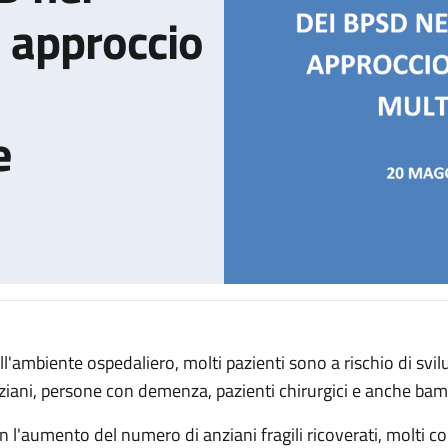
: approccio
e
ll'ambiente ospedaliero, molti pazienti sono a rischio di svilup
 del delirium e dei BPSD nei pazienti ricoverati: approccio multid
ziani, persone con demenza, pazienti chirurgici e anche bam
n l'aumento del numero di anziani fragili ricoverati, molti co