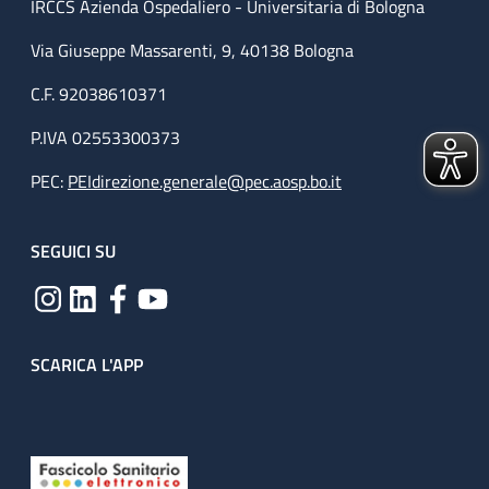
IRCCS Azienda Ospedaliero - Universitaria di Bologna
Via Giuseppe Massarenti, 9, 40138 Bologna
C.F. 92038610371
P.IVA 02553300373
PEC:
PEIdirezione.generale@pec.aosp.bo.it
SEGUICI SU
SCARICA L'APP