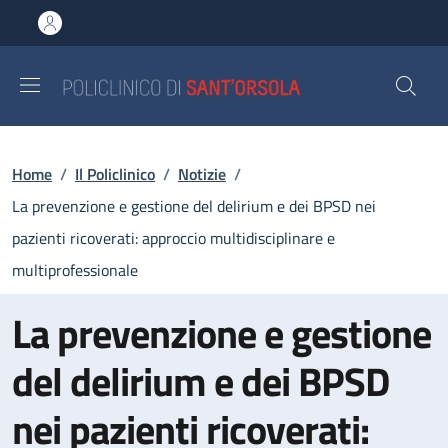
Salta al contenuto principale
Skip to footer content
Briciole di pane
Home
/
Il Policlinico
/
Notizie
/
La prevenzione e gestione del delirium e dei BPSD nei
pazienti ricoverati: approccio multidisciplinare e
multiprofessionale
La prevenzione e gestione
del delirium e dei BPSD
nei pazienti ricoverati: