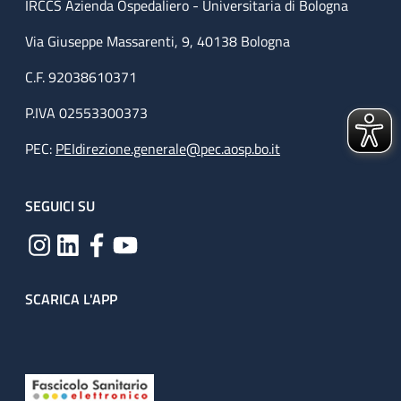
IRCCS Azienda Ospedaliero - Universitaria di Bologna
Via Giuseppe Massarenti, 9, 40138 Bologna
C.F. 92038610371
P.IVA 02553300373
PEC:
PEIdirezione.generale@pec.aosp.bo.it
SEGUICI SU
SCARICA L'APP