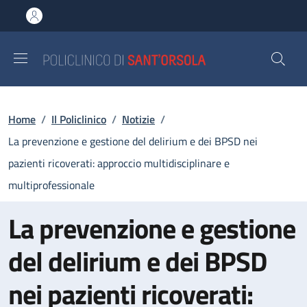
Salta al contenuto principale
Skip to footer content
Briciole di pane
Home
/
Il Policlinico
/
Notizie
/
La prevenzione e gestione del delirium e dei BPSD nei
pazienti ricoverati: approccio multidisciplinare e
multiprofessionale
La prevenzione e gestione
del delirium e dei BPSD
nei pazienti ricoverati: