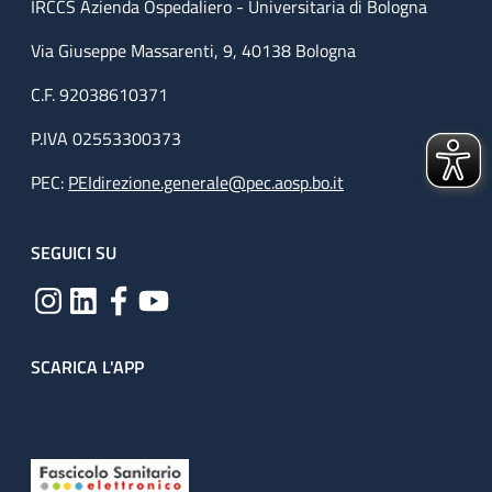
IRCCS Azienda Ospedaliero - Universitaria di Bologna
Via Giuseppe Massarenti, 9, 40138 Bologna
C.F. 92038610371
P.IVA 02553300373
PEC:
PEIdirezione.generale@pec.aosp.bo.it
SEGUICI SU
SCARICA L'APP