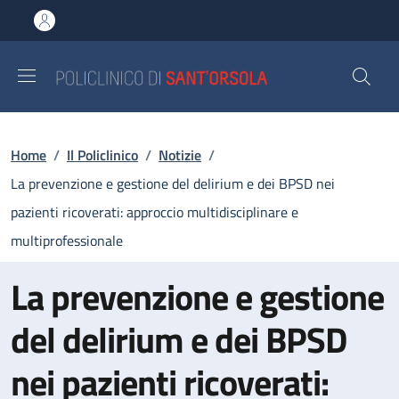
Salta al contenuto principale
Skip to footer content
Briciole di pane
Home
/
Il Policlinico
/
Notizie
/
La prevenzione e gestione del delirium e dei BPSD nei
pazienti ricoverati: approccio multidisciplinare e
multiprofessionale
La prevenzione e gestione
del delirium e dei BPSD
nei pazienti ricoverati: