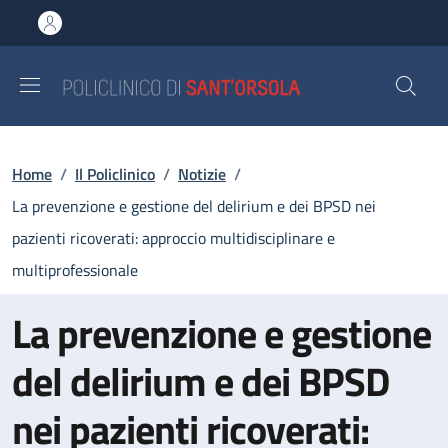
Salta al contenuto principale
Skip to footer content
Briciole di pane
Home
/
Il Policlinico
/
Notizie
/
La prevenzione e gestione del delirium e dei BPSD nei
pazienti ricoverati: approccio multidisciplinare e
multiprofessionale
La prevenzione e gestione
del delirium e dei BPSD
nei pazienti ricoverati: