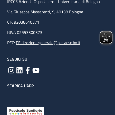
IRCCS Azienda Ospedaliero - Universitaria di Bologna
Via Giuseppe Massarenti, 9, 40138 Bologna
C.F. 92038610371
P.IVA 02553300373
PEC:
PEIdirezione.generale@pec.aosp.bo.it
SEGUICI SU
SCARICA L'APP