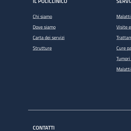
Footer
IL POLICLINICO
SERVI
Chi siamo
Malatti
Dove siamo
Visite 
Carta dei servizi
Tratta
Strutture
Cure pa
Tumori 
Malatti
CONTATTI