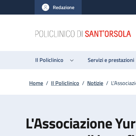
Salta al contenuto principale
Skip to footer content
Redazione
Il Policlinico
Servizi e prestazioni
Briciole di pane
Home
/
Il Policlinico
/
Notizie
/
L'Associaz
L'Associazione Yur