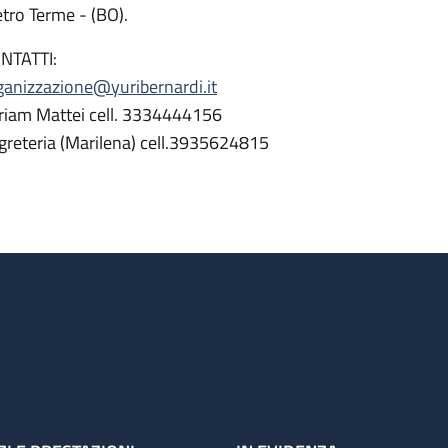
etro Terme - (BO).
NTATTI:
ganizzazione@yuribernardi.it
riam Mattei cell. 3334444156
greteria (Marilena) cell.3935624815