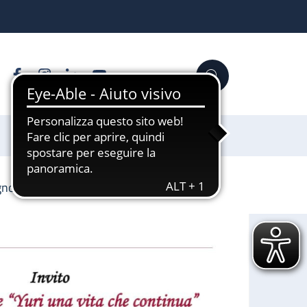
Facebook
Instagram
Linkedin
YouTube
Cerca
Sostienici
gno