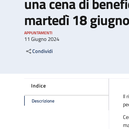
una cena di benefi
martedì 18 giugn
APPUNTAMENTI
11 Giugno 2024
Condividi
Indice
Il
della pagina L'Associazione Yuri orga
Descrizione
pe
Ce
ma