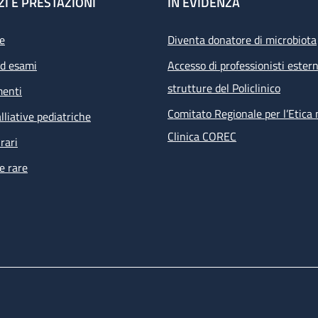
ZI E PRESTAZIONI
IN EVIDENZA
e
Diventa donatore di microbiota
ed esami
Accesso di professionisti estern
strutture del Policlinico
menti
Comitato Regionale per l’Etica 
lliative pediatriche
Clinica COREC
rari
e rare