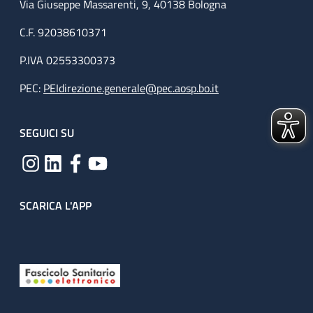
Via Giuseppe Massarenti, 9, 40138 Bologna
C.F. 92038610371
P.IVA 02553300373
PEC:
PEIdirezione.generale@pec.aosp.bo.it
SEGUICI SU
SCARICA L'APP