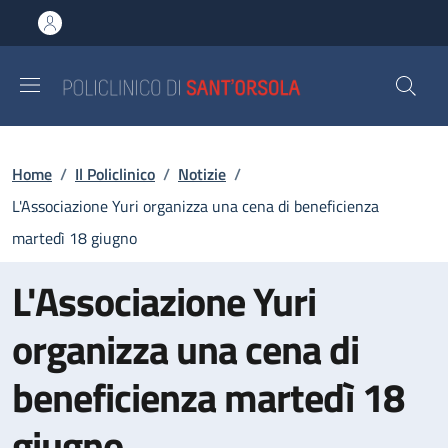
Salta al contenuto principale
Skip to footer content
Briciole di pane
Home
/
Il Policlinico
/
Notizie
/
L'Associazione Yuri organizza una cena di beneficienza
martedì 18 giugno
L'Associazione Yuri
organizza una cena di
beneficienza martedì 18
giugno