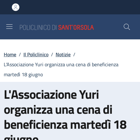
Salta al contenuto principale
Skip to footer content
Briciole di pane
Home
/
Il Policlinico
/
Notizie
/
L'Associazione Yuri organizza una cena di beneficienza
martedì 18 giugno
L'Associazione Yuri
organizza una cena di
beneficienza martedì 18
giugno