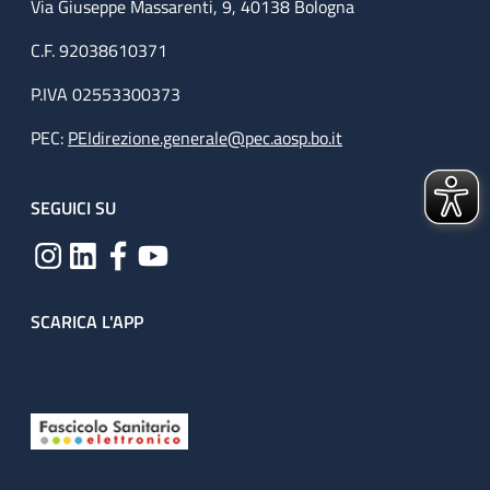
Via Giuseppe Massarenti, 9, 40138 Bologna
C.F. 92038610371
P.IVA 02553300373
PEC:
PEIdirezione.generale@pec.aosp.bo.it
SEGUICI SU
SCARICA L'APP