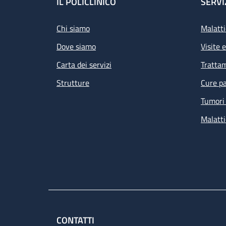
Footer
IL POLICLINICO
SERVI
Chi siamo
Malatti
Dove siamo
Visite 
Carta dei servizi
Tratta
Strutture
Cure pa
Tumori 
Malatti
CONTATTI