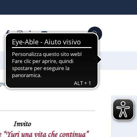
Facebook
Instagram
Linkedin
YouTube
Cerca
Sostienici
gno