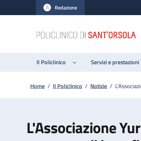
Salta al contenuto principale
Skip to footer content
Redazione
Il Policlinico
Servizi e prestazioni
Briciole di pane
Home
/
Il Policlinico
/
Notizie
/
L'Associaz
L'Associazione Yur