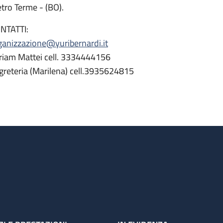
etro Terme - (BO).
NTATTI:
ganizzazione@yuribernardi.it
riam Mattei cell. 3334444156
greteria (Marilena) cell.3935624815