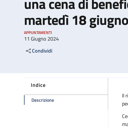
una cena di benefi
martedì 18 giugn
APPUNTAMENTI
11 Giugno 2024
Condividi
Indice
Il
della pagina L'Associazione Yuri orga
Descrizione
pe
Ce
ma