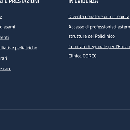
ZI E PRESTAZIONI
IN EVIDENZA
e
Diventa donatore di microbiota
ed esami
Accesso di professionisti estern
strutture del Policlinico
menti
Comitato Regionale per l’Etica 
lliative pediatriche
Clinica COREC
rari
e rare