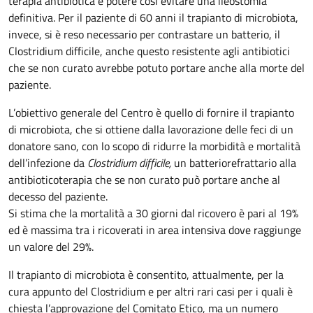
terapia antibiotica e potere così evitare una ileostomia
definitiva. Per il paziente di 60 anni il trapianto di microbiota,
invece, si è reso necessario per contrastare un batterio, il
Clostridium difficile, anche questo resistente agli antibiotici
che se non curato avrebbe potuto portare anche alla morte del
paziente.
L’obiettivo generale del Centro è quello di fornire il trapianto
di microbiota, che si ottiene dalla lavorazione delle feci di un
donatore sano, con lo scopo di ridurre la morbidità e mortalità
dell’infezione da
Clostridium difficile,
un batterio
refrattario alla
antibioticoterapia che se non curato può portare anche al
decesso del paziente.
Si stima che la mortalità a 30 giorni dal ricovero è pari al 19%
ed è massima tra i ricoverati in area intensiva dove raggiunge
un valore del 29%.
Il trapianto di microbiota è consentito, attualmente, per la
cura appunto del Clostridium e per altri rari casi per i quali è
chiesta l’approvazione del Comitato Etico, ma un numero