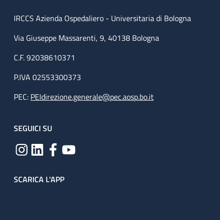
IRCCS Azienda Ospedaliero - Universitaria di Bologna
Via Giuseppe Massarenti, 9, 40138 Bologna
C.F. 92038610371
P.IVA 02553300373
PEC:
PEIdirezione.generale@pec.aosp.bo.it
SEGUICI SU
SCARICA L'APP