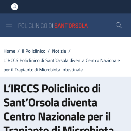
Salta al contenuto principale
Skip to footer content
Briciole di pane
Home
/
Il Policlinico
/
Notizie
/
L’IRCCS Policlinico di Sant’Orsola diventa Centro Nazionale
per il Trapianto di Microbiota Intestinale
L’IRCCS Policlinico di
Sant’Orsola diventa
Centro Nazionale per il
Trapianto di Microbiota