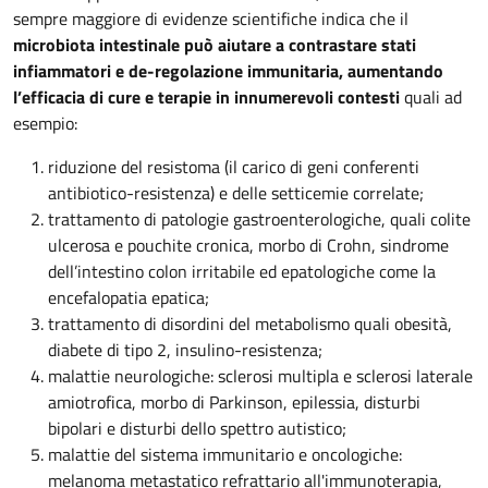
sempre maggiore di evidenze scientifiche indica che il
microbiota intestinale può aiutare a contrastare stati
infiammatori e de-regolazione immunitaria, aumentando
l’efficacia di cure e terapie in innumerevoli contesti
quali ad
esempio:
riduzione del resistoma (il carico di geni conferenti
antibiotico-resistenza) e delle setticemie correlate;
trattamento di patologie gastroenterologiche, quali colite
ulcerosa e pouchite cronica, morbo di Crohn, sindrome
dell’intestino colon irritabile ed epatologiche come la
encefalopatia epatica;
trattamento di disordini del metabolismo quali obesità,
diabete di tipo 2, insulino-resistenza;
malattie neurologiche: sclerosi multipla e sclerosi laterale
amiotrofica, morbo di Parkinson, epilessia, disturbi
bipolari e disturbi dello spettro autistico;
malattie del sistema immunitario e oncologiche:
melanoma metastatico refrattario all'immunoterapia,