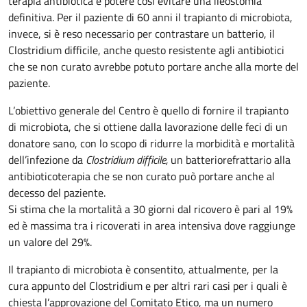
terapia antibiotica e potere così evitare una ileostomia
definitiva. Per il paziente di 60 anni il trapianto di microbiota,
invece, si è reso necessario per contrastare un batterio, il
Clostridium difficile, anche questo resistente agli antibiotici
che se non curato avrebbe potuto portare anche alla morte del
paziente.
L’obiettivo generale del Centro è quello di fornire il trapianto
di microbiota, che si ottiene dalla lavorazione delle feci di un
donatore sano, con lo scopo di ridurre la morbidità e mortalità
dell’infezione da
Clostridium difficile,
un batterio
refrattario alla
antibioticoterapia che se non curato può portare anche al
decesso del paziente.
Si stima che la mortalità a 30 giorni dal ricovero è pari al 19%
ed è massima tra i ricoverati in area intensiva dove raggiunge
un valore del 29%.
Il trapianto di microbiota è consentito, attualmente, per la
cura appunto del Clostridium e per altri rari casi per i quali è
chiesta l’approvazione del Comitato Etico, ma un numero