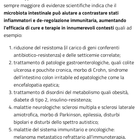
sempre maggiore di evidenze scientifiche indica che il
microbiota intestinale può aiutare a contrastare stati
infiammatori e de-regolazione immunitaria, aumentando
l’efficacia di cure e terapie in innumerevoli contesti
quali ad
esempio:
riduzione del resistoma (il carico di geni conferenti
antibiotico-resistenza) e delle setticemie correlate;
trattamento di patologie gastroenterologiche, quali colite
ulcerosa e pouchite cronica, morbo di Crohn, sindrome
dell’intestino colon irritabile ed epatologiche come la
encefalopatia epatica;
trattamento di disordini del metabolismo quali obesità,
diabete di tipo 2, insulino-resistenza;
malattie neurologiche: sclerosi multipla e sclerosi laterale
amiotrofica, morbo di Parkinson, epilessia, disturbi
bipolari e disturbi dello spettro autistico;
malattie del sistema immunitario e oncologiche:
melanoma metastatico refrattario all'immunoterapia,