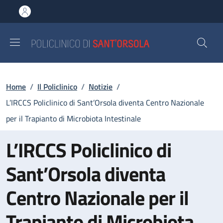
Salta al contenuto principale
Skip to footer content
Briciole di pane
Home
/
Il Policlinico
/
Notizie
/
L’IRCCS Policlinico di Sant’Orsola diventa Centro Nazionale
per il Trapianto di Microbiota Intestinale
L’IRCCS Policlinico di
Sant’Orsola diventa
Centro Nazionale per il
Trapianto di Microbiota