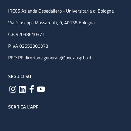
IRCCS Azienda Ospedaliero - Universitaria di Bologna
Via Giuseppe Massarenti, 9, 40138 Bologna
C.F. 92038610371
P.IVA 02553300373
PEC:
PEIdirezione.generale@pec.aosp.bo.it
SEGUICI SU
SCARICA L'APP