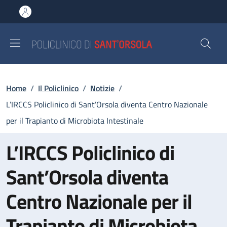
Salta al contenuto principale
Skip to footer content
Briciole di pane
Home
/
Il Policlinico
/
Notizie
/
L’IRCCS Policlinico di Sant’Orsola diventa Centro Nazionale
per il Trapianto di Microbiota Intestinale
L’IRCCS Policlinico di
Sant’Orsola diventa
Centro Nazionale per il
Trapianto di Microbiota