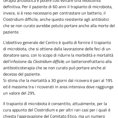
terapia antibiotica e potere così evitare una ileostomia
definitiva. Per il paziente di 60 anni il trapianto di microbiota,
invece, si è reso necessario per contrastare un batterio, il
Clostridium difficile, anche questo resistente agli antibiotici
che se non curato avrebbe potuto portare anche alla morte del
paziente.
L’obiettivo generale del Centro è quello di fornire il trapianto
di microbiota, che si ottiene dalla lavorazione delle feci di un
donatore sano, con lo scopo di ridurre la morbidità e mortalità
dell’infezione da
Clostridium difficile,
un batterio
refrattario alla
antibioticoterapia che se non curato può portare anche al
decesso del paziente.
Si stima che la mortalità a 30 giorni dal ricovero è pari al 19%
ed è massima tra i ricoverati in area intensiva dove raggiunge
un valore del 29%.
Il trapianto di microbiota è consentito, attualmente, per la
cura appunto del Clostridium e per altri rari casi per i quali è
chiesta l’approvazione del Comitato Etico, ma un numero