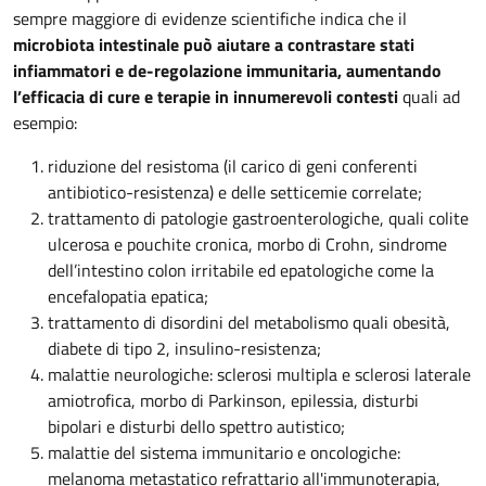
sempre maggiore di evidenze scientifiche indica che il
microbiota intestinale può aiutare a contrastare stati
infiammatori e de-regolazione immunitaria, aumentando
l’efficacia di cure e terapie in innumerevoli contesti
quali ad
esempio:
riduzione del resistoma (il carico di geni conferenti
antibiotico-resistenza) e delle setticemie correlate;
trattamento di patologie gastroenterologiche, quali colite
ulcerosa e pouchite cronica, morbo di Crohn, sindrome
dell’intestino colon irritabile ed epatologiche come la
encefalopatia epatica;
trattamento di disordini del metabolismo quali obesità,
diabete di tipo 2, insulino-resistenza;
malattie neurologiche: sclerosi multipla e sclerosi laterale
amiotrofica, morbo di Parkinson, epilessia, disturbi
bipolari e disturbi dello spettro autistico;
malattie del sistema immunitario e oncologiche:
melanoma metastatico refrattario all'immunoterapia,