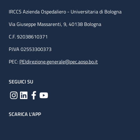
IRCCS Azienda Ospedaliero - Universitaria di Bologna
Via Giuseppe Massarenti, 9, 40138 Bologna
C.F. 92038610371
P.IVA 02553300373
PEC:
PEIdirezione.generale@pec.aosp.bo.it
SEGUICI SU
SCARICA L'APP