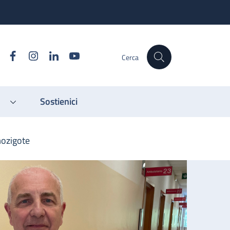
Facebook
Instagram
Linkedin
YouTube
Cerca
Sostienici
mozigote