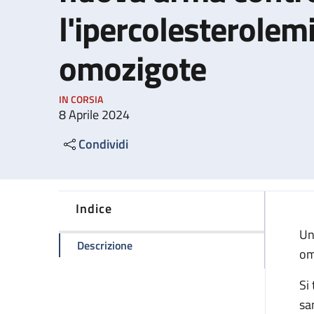
l'ipercolesterolem
omozigote
IN CORSIA
8 Aprile 2024
Condividi
Indice
Un
della pagina Malattie rare: all'IRCCS
Descrizione
om
Si
sa