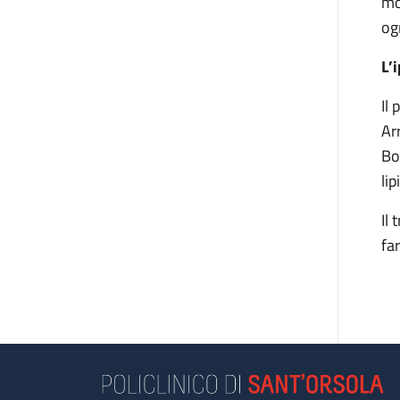
mo
og
L’
Il
Ar
Bo
li
Il
fa