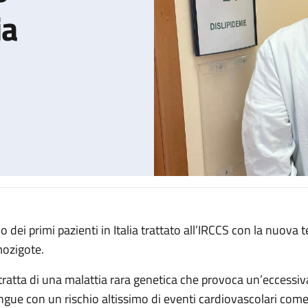
ia
o dei primi pazienti in Italia trattato all’IRCCS con la nuova 
 una nuova arma contro l'ipercolesterolemia omozigote
ozigote.
 tratta di una malattia rara genetica che provoca un’eccessiv
ngue con un rischio altissimo di eventi cardiovascolari come 