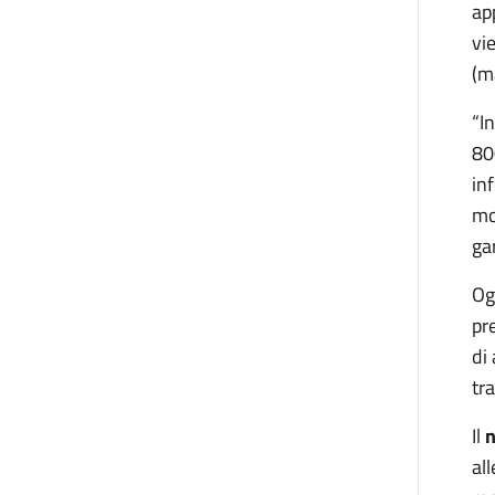
ap
vi
(m
“I
80
in
mo
ga
Og
pr
di
tr
Il
n
al