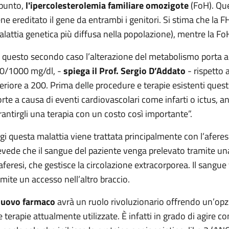
punto,
l'ipercolesterolemia familiare omozigote
(FoH). Que
ene ereditato il gene da entrambi i genitori. Si stima che la
alattia genetica più diffusa nella popolazione), mentre la 
n questo secondo caso l’alterazione del metabolismo porta ad 
0/1000 mg/dl, -
spiega il Prof. Sergio D’Addato
- rispetto 
feriore a 200. Prima delle procedure e terapie esistenti quest
rte a causa di eventi cardiovascolari come infarti o ictus, a
rantirgli una terapia con un costo così importante”.
gi questa malattia viene trattata principalmente con l’afere
evede che il sangue del paziente venga prelevato tramite una 
 aferesi, che gestisce la circolazione extracorporea. Il sangue 
amite un accesso nell’altro braccio.
uovo farmaco
avrà un ruolo rivoluzionario offrendo un’opz
le terapie attualmente utilizzate. È infatti in grado di agire