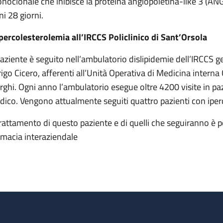
noclonale che inibisce la proteina angiopoietina-like 3 (AN
ni 28 giorni.
ipercolesterolemia all’IRCCS Policlinico di Sant’Orsola
 paziente è seguito nell’ambulatorio dislipidemie dell’IRCCS g
rigo Cicero, afferenti all’Unità Operativa di Medicina interna
rghi. Ogni anno l’ambulatorio esegue oltre 4200 visite in pa
pidico. Vengono attualmente seguiti quattro pazienti con ip
 trattamento di questo paziente e di quelli che seguiranno è p
rmacia interaziendale