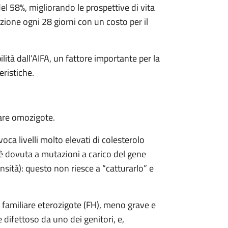
el 58%, migliorando le prospettive di vita
ione ogni 28 giorni con un costo per il
ilità dall’AIFA, un fattore importante per la
eristiche.
iare omozigote.
oca livelli molto elevati di colesterolo
a è dovuta a mutazioni a carico del gene
ensità): questo non riesce a “catturarlo” e
a familiare eterozigote (FH), meno grave e
difettoso da uno dei genitori, e,