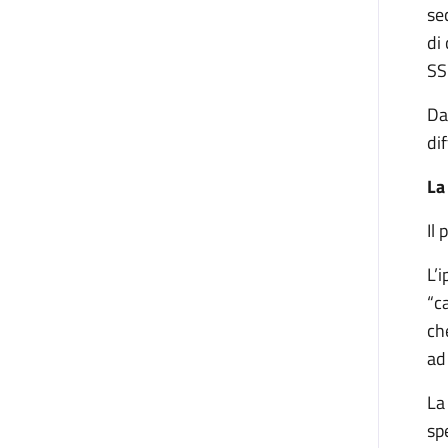
se
di
SS
Da
dif
La
Il
L’
“c
ch
ad
La
sp