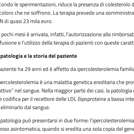
condo le sperimentazioni, riduce la presenza di colesterolo d
 coloro che ne soffrono. La terapia prevede una somministraz
N di quasi 23 mila euro.
 pochi mesi è arrivata, infatti, l’autorizzazione alla rimborsab
fusione e l’utilizzo della terapia di pazienti con queste caratt
 patologia e la storia del paziente
 paziente ha 29 anni ed è affetto da ipercolesterolemia famil
ipercolesterolemia è una malattia genetica ereditaria che prov
attivo” nel sangue. Nella maggior parte dei casi, la patologi
e codifica per il recettore delle LDL (lipoproteine a bassa int
 eliminarlo dal sangue.
 patologia può presentarsi in due forme: l'ipercolesterolemi
esso asintomatica, quando si eredita una sola copia del gene 