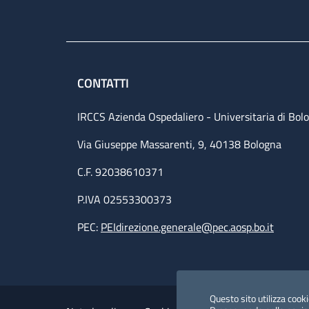
CONTATTI
IRCCS Azienda Ospedaliero - Universitaria di Bol
Via Giuseppe Massarenti, 9, 40138 Bologna
C.F. 92038610371
P.IVA 02553300373
PEC:
PEIdirezione.generale@pec.aosp.bo.it
Small prints
Useful links section
Questo sito utilizza cookie