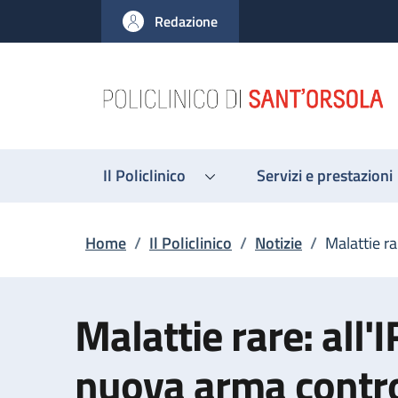
Salta al contenuto principale
Skip to footer content
Redazione
Il Policlinico
Servizi e prestazioni
Briciole di pane
Home
/
Il Policlinico
/
Notizie
/
Malattie r
Malattie rare: all
nuova arma contr