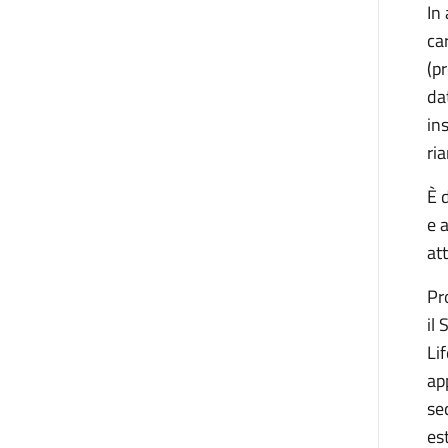
In
ca
(p
da
in
ri
È 
e 
at
Pr
il
Li
ap
se
es