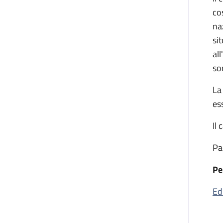
cos
na
si
al
so
La
es
Il
Pa
Pe
Ed