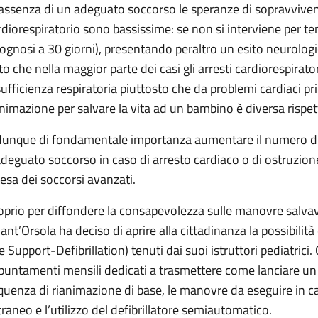
 assenza di un adeguato soccorso le speranze di sopravvivenz
rdiorespiratorio sono bassissime: se non si interviene per tem
rognosi a 30 giorni), presentando peraltro un esito neurologic
to che nella maggior parte dei casi gli arresti cardiorespirato
sufficienza respiratoria piuttosto che da problemi cardiaci p
animazione per salvare la vita ad un bambino è diversa rispet
dunque di fondamentale importanza aumentare il numero di 
adeguato soccorso in caso di arresto cardiaco o di ostruzion
tesa dei soccorsi avanzati.
oprio per diffondere la consapevolezza sulle manovre salvavit
 Sant’Orsola ha deciso di aprire alla cittadinanza la possibilit
fe Support-Defibrillation) tenuti dai suoi istruttori pediatric
puntamenti mensili dedicati a trasmettere come lanciare un 
quenza di rianimazione di base, le manovre da eseguire in ca
traneo e l’utilizzo del defibrillatore semiautomatico.