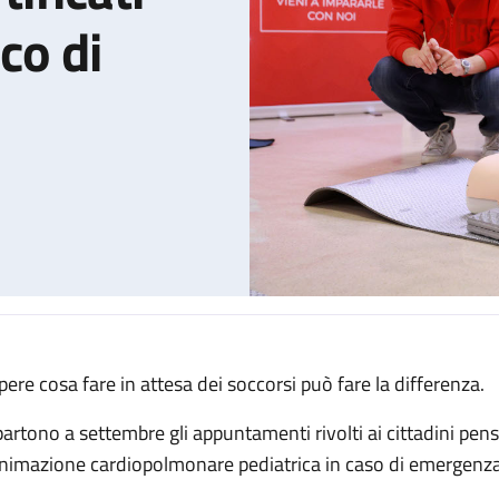
co di
pere cosa fare in attesa dei soccorsi può fare la differenza.
ini: i corsi certificati dell'IRCCS Policlinico di Sant’Orsola
partono a settembre gli appuntamenti rivolti ai cittadini pens
animazione cardiopolmonare pediatrica in caso di emergenza