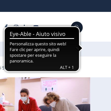
Facebook
Instagram
Linkedin
YouTube
Cerca
Sostienici
di Sant’Orsola