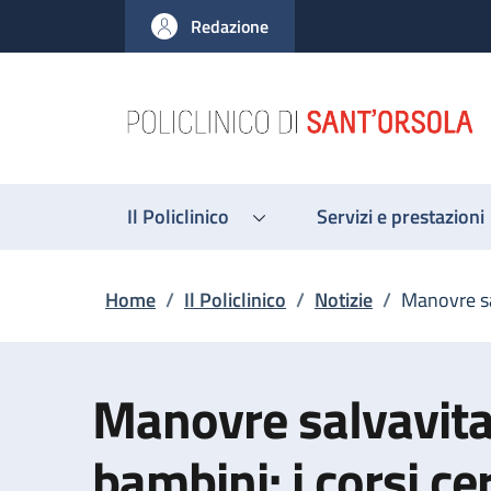
Salta al contenuto principale
Skip to footer content
Redazione
Il Policlinico
Servizi e prestazioni
Briciole di pane
Home
/
Il Policlinico
/
Notizie
/
Manovre sal
Manovre salvavita
bambini: i corsi cer