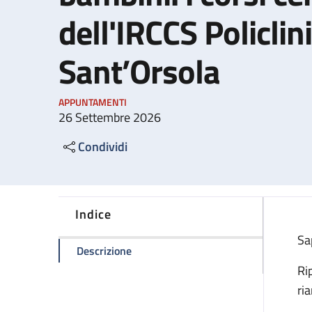
dell'IRCCS Policlini
Sant’Orsola
APPUNTAMENTI
26 Settembre 2026
Condividi
Indice
Sa
della pagina Manovre salvavita nei bamb
Descrizione
Ri
ri