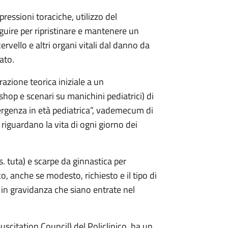
pressioni toraciche, utilizzo del
eguire per ripristinare e mantenere un
ervello e altri organi vitali dal danno da
ato.
zione teorica iniziale a un
hop e scenari su manichini pediatrici) di
ergenza in età pediatrica”, vademecum di
 riguardano la vita di ogni giorno dei
s. tuta) e scarpe da ginnastica per
co, anche se modesto, richiesto e il tipo di
in gravidanza che siano entrate nel
uscitation Council) del Policlinico, ha un