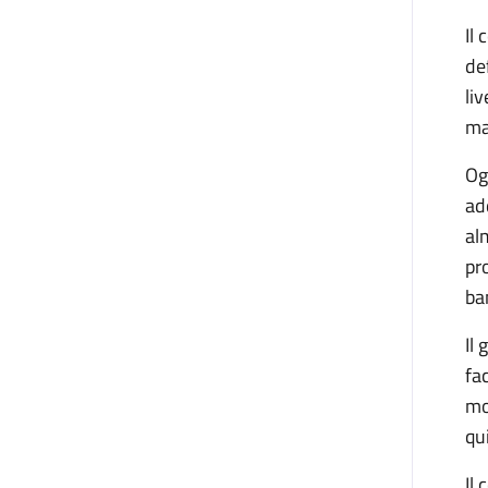
Il
de
li
ma
Og
ad
al
pr
ba
Il
fa
mo
qu
Il