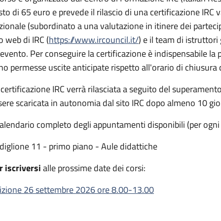
to di 65 euro e prevede il rilascio di una certificazione IRC va
zionale (subordinato a una valutazione in itinere dei partecip
to web di IRC (
https://www.ircouncil.it/
) e il team di istruttor
l'evento. Per conseguire la certificazione è indispensabile la
no permesse uscite anticipate rispetto all'orario di chiusura 
 certificazione IRC verrà rilasciata a seguito del superamento 
sere scaricata in autonomia dal sito IRC dopo almeno 10 gior
 calendario completo degli appuntamenti disponibili (per ogni
diglione 11 - primo piano - Aule didattiche
r iscriversi
alle prossime date dei corsi:
izione 26 settembre 2026 ore 8.00-13.00