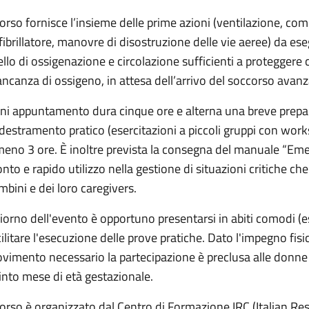
 corso fornisce l’insieme delle prime azioni (ventilazione, com
fibrillatore, manovre di disostruzione delle vie aeree) da es
vello di ossigenazione e circolazione sufficienti a proteggere c
ncanza di ossigeno, in attesa dell’arrivo del soccorso avanz
ni appuntamento dura cinque ore e alterna una breve prepara
destramento pratico (esercitazioni a piccoli gruppi con works
meno 3 ore. È inoltre prevista la consegna del manuale “Em
onto e rapido utilizzo nella gestione di situazioni critiche che
mbini e dei loro caregivers.
 giorno dell'evento è opportuno presentarsi in abiti comodi (e
cilitare l'esecuzione delle prove pratiche. Dato l'impegno fisi
vimento necessario la partecipazione è preclusa alle donne 
into mese di età gestazionale.
 corso è organizzato dal Centro di Formazione IRC (Italian Res