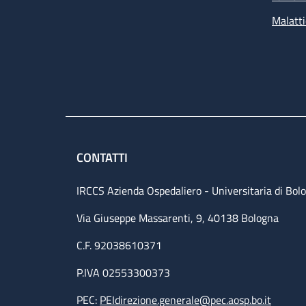
Malatti
CONTATTI
IRCCS Azienda Ospedaliero - Universitaria di Bol
Via Giuseppe Massarenti, 9, 40138 Bologna
C.F. 92038610371
P.IVA 02553300373
PEC:
PEIdirezione.generale@pec.aosp.bo.it