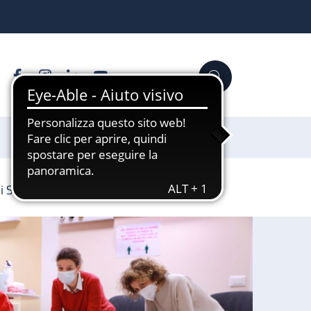
Facebook
Instagram
Linkedin
YouTube
Cerca
Sostienici
di Sant’Orsola