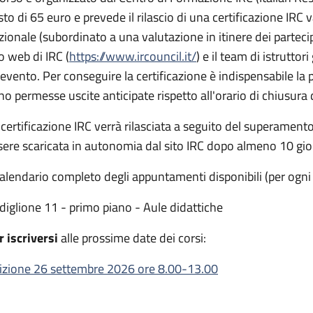
to di 65 euro e prevede il rilascio di una certificazione IRC va
zionale (subordinato a una valutazione in itinere dei partecip
to web di IRC (
https://www.ircouncil.it/
) e il team di istruttor
l'evento. Per conseguire la certificazione è indispensabile la
no permesse uscite anticipate rispetto all'orario di chiusura 
 certificazione IRC verrà rilasciata a seguito del superamento 
sere scaricata in autonomia dal sito IRC dopo almeno 10 gior
 calendario completo degli appuntamenti disponibili (per ogni
diglione 11 - primo piano - Aule didattiche
r iscriversi
alle prossime date dei corsi:
izione 26 settembre 2026 ore 8.00-13.00