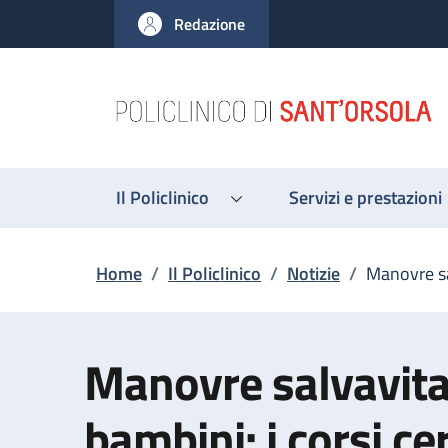
Salta al contenuto principale
Skip to footer content
Redazione
Il Policlinico
Servizi e prestazioni
Briciole di pane
Home
/
Il Policlinico
/
Notizie
/
Manovre sal
Manovre salvavita
bambini: i corsi cer