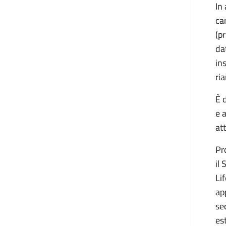
In
ca
(p
da
in
ri
È 
e 
at
Pr
il
Li
ap
se
es