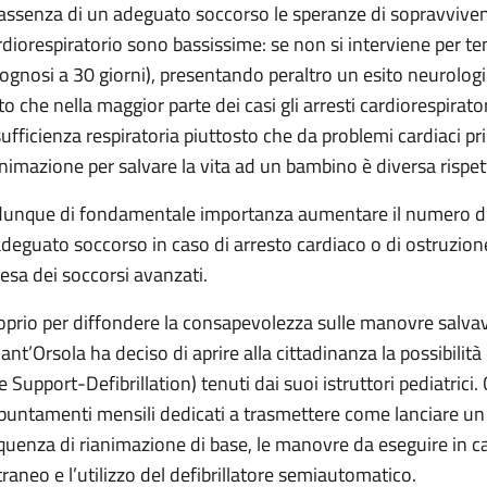
 assenza di un adeguato soccorso le speranze di sopravvivenz
rdiorespiratorio sono bassissime: se non si interviene per tem
rognosi a 30 giorni), presentando peraltro un esito neurologic
to che nella maggior parte dei casi gli arresti cardiorespirato
sufficienza respiratoria piuttosto che da problemi cardiaci p
animazione per salvare la vita ad un bambino è diversa rispet
dunque di fondamentale importanza aumentare il numero di 
adeguato soccorso in caso di arresto cardiaco o di ostruzion
tesa dei soccorsi avanzati.
oprio per diffondere la consapevolezza sulle manovre salvavit
 Sant’Orsola ha deciso di aprire alla cittadinanza la possibilit
fe Support-Defibrillation) tenuti dai suoi istruttori pediatric
puntamenti mensili dedicati a trasmettere come lanciare un 
quenza di rianimazione di base, le manovre da eseguire in ca
traneo e l’utilizzo del defibrillatore semiautomatico.