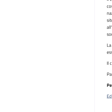
cos
na
si
al
so
La
es
Il
Pa
Pe
Ed