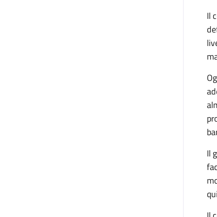
Il
de
li
ma
Og
ad
al
pr
ba
Il
fa
mo
qu
Il