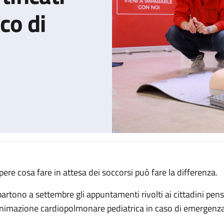
co di
pere cosa fare in attesa dei soccorsi può fare la differenza.
ini: i corsi certificati dell'IRCCS Policlinico di Sant’Orsola
partono a settembre gli appuntamenti rivolti ai cittadini pens
animazione cardiopolmonare pediatrica in caso di emergenza