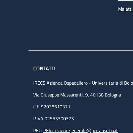
Malatti
CONTATTI
IRCCS Azienda Ospedaliero - Universitaria di Bol
Via Giuseppe Massarenti, 9, 40138 Bologna
C.F. 92038610371
P.IVA 02553300373
PEC:
PEIdirezione.generale@pec.aosp.bo.it