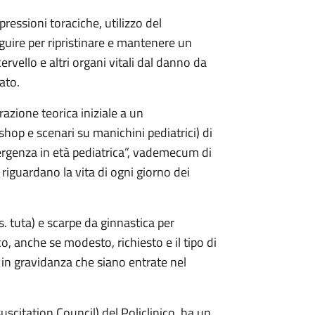
pressioni toraciche, utilizzo del
eguire per ripristinare e mantenere un
ervello e altri organi vitali dal danno da
ato.
zione teorica iniziale a un
hop e scenari su manichini pediatrici) di
ergenza in età pediatrica”, vademecum di
 riguardano la vita di ogni giorno dei
s. tuta) e scarpe da ginnastica per
co, anche se modesto, richiesto e il tipo di
in gravidanza che siano entrate nel
uscitation Council) del Policlinico, ha un