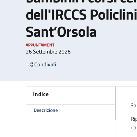
dell'IRCCS Policlini
Sant’Orsola
APPUNTAMENTI
26 Settembre 2026
Condividi
Indice
Sa
della pagina Manovre salvavita nei bamb
Descrizione
Ri
ri