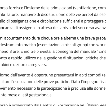
 corso fornisce l’insieme delle prime azioni (ventilazione, com
fibrillatore, manovre di disostruzione delle vie aeree) da es
vello di ossigenazione e circolazione sufficienti a proteggere c
ncanza di ossigeno, in attesa dell’arrivo del soccorso avanz
ni appuntamento dura cinque ore e alterna una breve prepara
destramento pratico (esercitazioni a piccoli gruppi con works
meno 3 ore. È inoltre prevista la consegna del manuale “Em
onto e rapido utilizzo nella gestione di situazioni critiche che
mbini e dei loro caregivers.
 giorno dell'evento è opportuno presentarsi in abiti comodi (e
cilitare l'esecuzione delle prove pratiche. Dato l'impegno fisi
vimento necessario la partecipazione è preclusa alle donne 
into mese di età gestazionale.
 corso è organizzato dal Centro di Formazione IRC (Italian Res