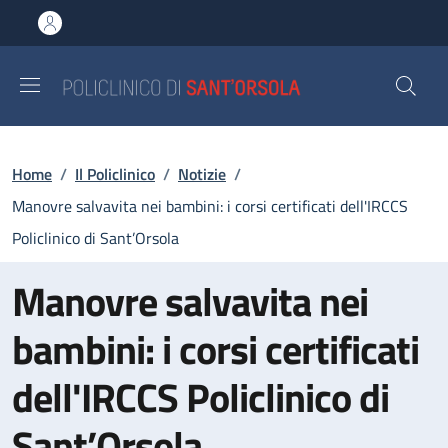
Salta al contenuto principale
Skip to footer content
Briciole di pane
Home
/
Il Policlinico
/
Notizie
/
Manovre salvavita nei bambini: i corsi certificati dell'IRCCS
Policlinico di Sant’Orsola
Manovre salvavita nei
bambini: i corsi certificati
dell'IRCCS Policlinico di
Sant’Orsola