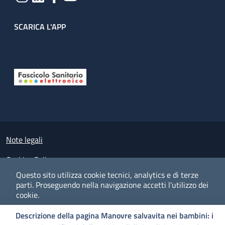
SCARICA L'APP
Useful links section
Small prints
Note legali
Cookies Policy
Questo sito utilizza cookie tecnici, analytics e di terze
Policy privacy e protezione del dato personale
parti.
Proseguendo nella navigazione accetti l'utilizzo dei
cookie.
Albo pretorio on-line
Descrizione della pagina Manovre salvavita nei bambini: i
Dichiarazione di accessibilità
COOKIES
I CO
PREFERENZE
ACCETTO