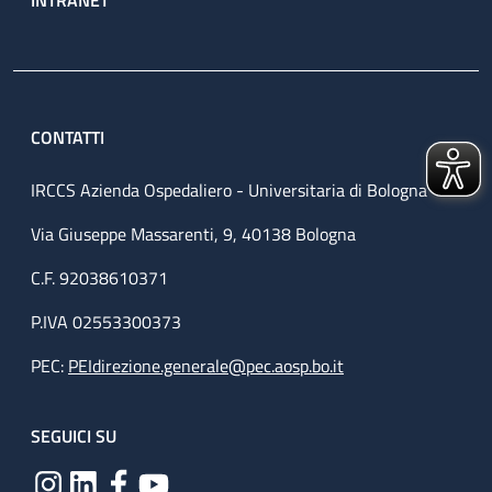
CONTATTI
IRCCS Azienda Ospedaliero - Universitaria di Bologna
Via Giuseppe Massarenti, 9, 40138 Bologna
C.F. 92038610371
P.IVA 02553300373
PEC:
PEIdirezione.generale@pec.aosp.bo.it
SEGUICI SU