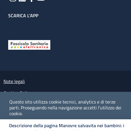
SCARICA L'APP
Useful links section
Small prints
Note legali
Cookies Policy
Questo sito utilizza cookie tecnici, analytics e di terze
Policy privacy e protezione del dato personale
parti.
Proseguendo nella navigazione accetti l'utilizzo dei
cookie.
Albo pretorio on-line
Descrizione della pagina Manovre salvavita nei bambini: i
Dichiarazione di accessibilità
COOKIES
I CO
PREFERENZE
ACCETTO