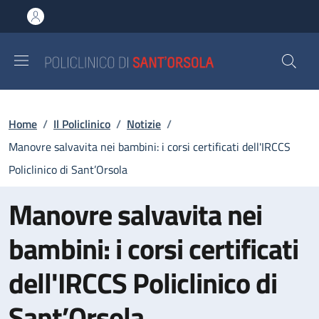
Salta al contenuto principale
Skip to footer content
Briciole di pane
Home
/
Il Policlinico
/
Notizie
/
Manovre salvavita nei bambini: i corsi certificati dell'IRCCS
Policlinico di Sant’Orsola
Manovre salvavita nei
bambini: i corsi certificati
dell'IRCCS Policlinico di
Sant’Orsola