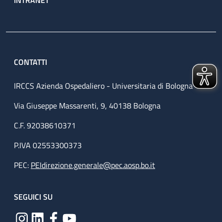
CONTATTI
IRCCS Azienda Ospedaliero - Universitaria di Bologna
Via Giuseppe Massarenti, 9, 40138 Bologna
C.F. 92038610371
P.IVA 02553300373
PEC:
PEIdirezione.generale@pec.aosp.bo.it
SEGUICI SU