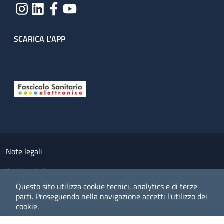
SCARICA L'APP
Useful links section
Small prints
Note legali
Cookies Policy
Questo sito utilizza cookie tecnici, analytics e di terze
Policy privacy e protezione del dato personale
parti.
Proseguendo nella navigazione accetti l'utilizzo dei
cookie.
Albo pretorio on-line