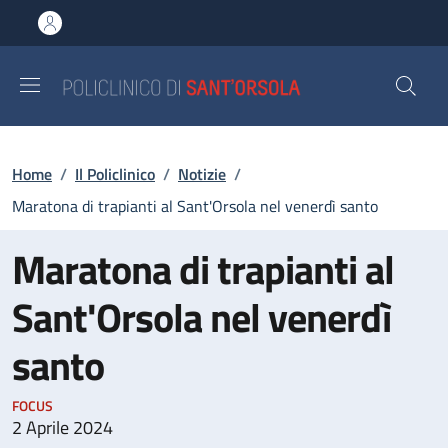
Salta al contenuto principale
Skip to footer content
Briciole di pane
Home
/
Il Policlinico
/
Notizie
/
Maratona di trapianti al Sant'Orsola nel venerdì santo
Maratona di trapianti al
Sant'Orsola nel venerdì
santo
FOCUS
2 Aprile 2024