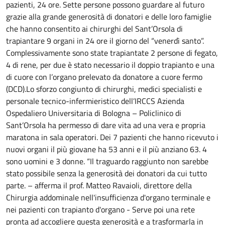
pazienti, 24 ore.
Sette persone possono guardare al futuro
grazie alla grande generosità di donatori e delle loro famiglie
che hanno consentito ai chirurghi del Sant’Orsola di
trapiantare 9 organi in 24 ore il giorno del “venerdì santo”.
Complessivamente sono state trapiantate 2 persone di fegato,
4 di rene, per due è stato necessario il doppio trapianto e una
di cuore con l’organo prelevato da donatore a cuore fermo
(DCD).Lo sforzo congiunto di chirurghi, medici specialisti e
personale tecnico-infermieristico dell’IRCCS Azienda
Ospedaliero Universitaria di Bologna – Policlinico di
Sant’Orsola ha permesso di dare vita ad una vera e propria
maratona in sala operatori. Dei 7 pazienti che hanno ricevuto i
nuovi organi il più giovane ha 53 anni e il più anziano 63. 4
sono uomini e 3 donne. “Il traguardo raggiunto non sarebbe
stato possibile senza la generosità dei donatori da cui tutto
parte. – afferma il prof. Matteo Ravaioli, direttore della
Chirurgia addominale nell'insufficienza d'organo terminale e
nei pazienti con trapianto d'organo - Serve poi una rete
pronta ad accogliere questa generosità e a trasformarla in