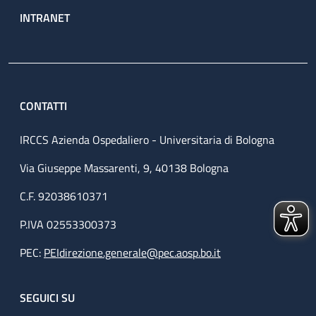
INTRANET
CONTATTI
IRCCS Azienda Ospedaliero - Universitaria di Bologna
Via Giuseppe Massarenti, 9, 40138 Bologna
C.F. 92038610371
P.IVA 02553300373
PEC:
PEIdirezione.generale@pec.aosp.bo.it
SEGUICI SU