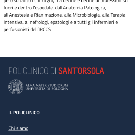
però soltanto i chirurghi, ma decine e decine di professionisti
fuori e dentro l’ospedale, dall’Anatomia Patologica,
all’Anestesia e Rianimazione, alla Microbiologia, alla Terapia
Intensiva, ai nefrologi, epatologi e a tutti gli infermieri e
perfusionisti dell’IRCCS
Footer
IL POLICLINICO
Chi siamo