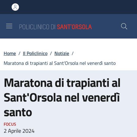
Salta al contenuto principale
Skip to footer content
Briciole di pane
Home
/
Il Policlinico
/
Notizie
/
Maratona di trapianti al Sant'Orsola nel venerdì santo
Maratona di trapianti al
Sant'Orsola nel venerdì
santo
FOCUS
2 Aprile 2024