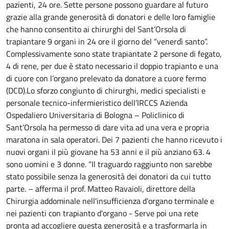
pazienti, 24 ore.
Sette persone possono guardare al futuro
grazie alla grande generosità di donatori e delle loro famiglie
che hanno consentito ai chirurghi del Sant’Orsola di
trapiantare 9 organi in 24 ore il giorno del “venerdì santo”.
Complessivamente sono state trapiantate 2 persone di fegato,
4 di rene, per due è stato necessario il doppio trapianto e una
di cuore con l’organo prelevato da donatore a cuore fermo
(DCD).Lo sforzo congiunto di chirurghi, medici specialisti e
personale tecnico-infermieristico dell’IRCCS Azienda
Ospedaliero Universitaria di Bologna – Policlinico di
Sant’Orsola ha permesso di dare vita ad una vera e propria
maratona in sala operatori. Dei 7 pazienti che hanno ricevuto i
nuovi organi il più giovane ha 53 anni e il più anziano 63. 4
sono uomini e 3 donne. “Il traguardo raggiunto non sarebbe
stato possibile senza la generosità dei donatori da cui tutto
parte. – afferma il prof. Matteo Ravaioli, direttore della
Chirurgia addominale nell'insufficienza d'organo terminale e
nei pazienti con trapianto d'organo - Serve poi una rete
pronta ad accogliere questa generosità e a trasformarla in