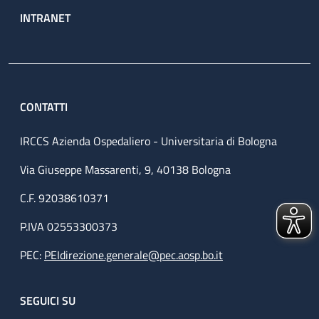
INTRANET
CONTATTI
IRCCS Azienda Ospedaliero - Universitaria di Bologna
Via Giuseppe Massarenti, 9, 40138 Bologna
C.F. 92038610371
P.IVA 02553300373
PEC:
PEIdirezione.generale@pec.aosp.bo.it
SEGUICI SU