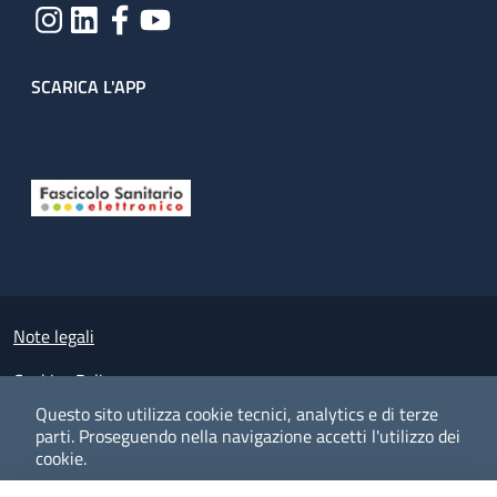
SCARICA L'APP
Useful links section
Small prints
Note legali
Cookies Policy
Questo sito utilizza cookie tecnici, analytics e di terze
Policy privacy e protezione del dato personale
parti.
Proseguendo nella navigazione accetti l'utilizzo dei
cookie.
Albo pretorio on-line