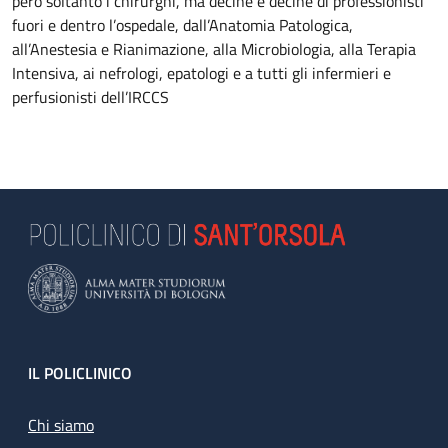
però soltanto i chirurghi, ma decine e decine di professionisti
fuori e dentro l’ospedale, dall’Anatomia Patologica,
all’Anestesia e Rianimazione, alla Microbiologia, alla Terapia
Intensiva, ai nefrologi, epatologi e a tutti gli infermieri e
perfusionisti dell’IRCCS
Footer
IL POLICLINICO
Chi siamo