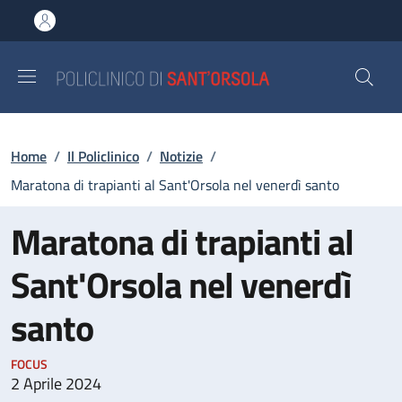
Salta al contenuto principale
Skip to footer content
Briciole di pane
Home
/
Il Policlinico
/
Notizie
/
Maratona di trapianti al Sant'Orsola nel venerdì santo
Maratona di trapianti al
Sant'Orsola nel venerdì
santo
FOCUS
2 Aprile 2024