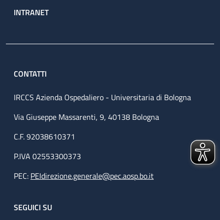
INTRANET
CONTATTI
IRCCS Azienda Ospedaliero - Universitaria di Bologna
Via Giuseppe Massarenti, 9, 40138 Bologna
C.F. 92038610371
P.IVA 02553300373
PEC:
PEIdirezione.generale@pec.aosp.bo.it
SEGUICI SU