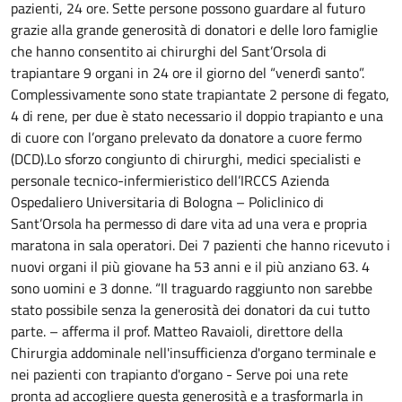
pazienti, 24 ore.
Sette persone possono guardare al futuro
grazie alla grande generosità di donatori e delle loro famiglie
che hanno consentito ai chirurghi del Sant’Orsola di
trapiantare 9 organi in 24 ore il giorno del “venerdì santo”.
Complessivamente sono state trapiantate 2 persone di fegato,
4 di rene, per due è stato necessario il doppio trapianto e una
di cuore con l’organo prelevato da donatore a cuore fermo
(DCD).Lo sforzo congiunto di chirurghi, medici specialisti e
personale tecnico-infermieristico dell’IRCCS Azienda
Ospedaliero Universitaria di Bologna – Policlinico di
Sant’Orsola ha permesso di dare vita ad una vera e propria
maratona in sala operatori. Dei 7 pazienti che hanno ricevuto i
nuovi organi il più giovane ha 53 anni e il più anziano 63. 4
sono uomini e 3 donne. “Il traguardo raggiunto non sarebbe
stato possibile senza la generosità dei donatori da cui tutto
parte. – afferma il prof. Matteo Ravaioli, direttore della
Chirurgia addominale nell'insufficienza d'organo terminale e
nei pazienti con trapianto d'organo - Serve poi una rete
pronta ad accogliere questa generosità e a trasformarla in