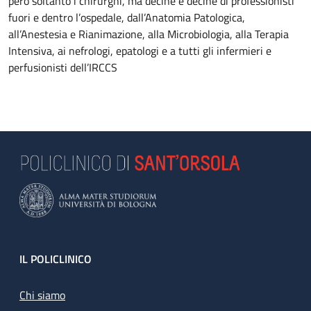
però soltanto i chirurghi, ma decine e decine di professionisti
fuori e dentro l’ospedale, dall’Anatomia Patologica,
all’Anestesia e Rianimazione, alla Microbiologia, alla Terapia
Intensiva, ai nefrologi, epatologi e a tutti gli infermieri e
perfusionisti dell’IRCCS
Footer
IL POLICLINICO
Chi siamo