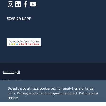
SCARICA L'APP
Useful links section
Small prints
Note legali
Cookies Policy
Questo sito utilizza cookie tecnici, analytics e di terze
Policy privacy e protezione del dato personale
parti.
Proseguendo nella navigazione accetti l'utilizzo dei
cookie.
Albo pretorio on-line