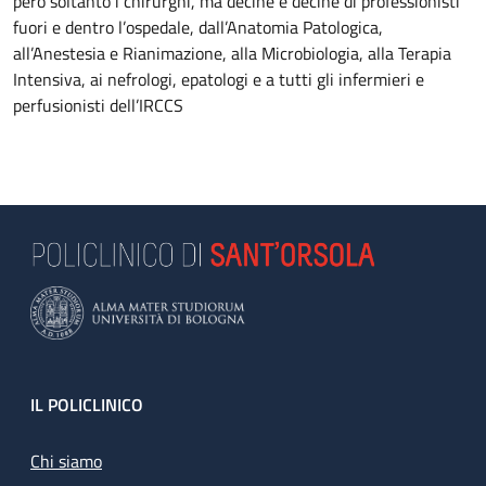
però soltanto i chirurghi, ma decine e decine di professionisti
fuori e dentro l’ospedale, dall’Anatomia Patologica,
all’Anestesia e Rianimazione, alla Microbiologia, alla Terapia
Intensiva, ai nefrologi, epatologi e a tutti gli infermieri e
perfusionisti dell’IRCCS
Footer
IL POLICLINICO
Chi siamo