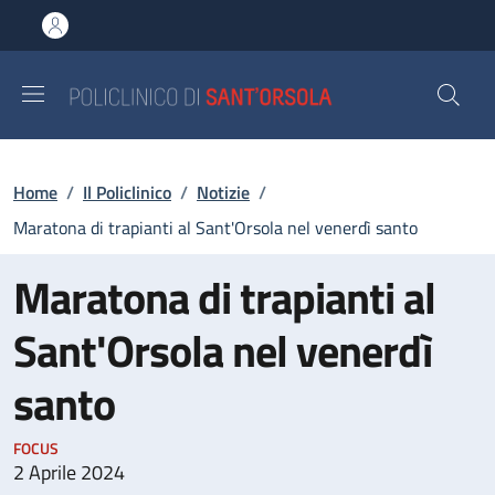
Salta al contenuto principale
Skip to footer content
Briciole di pane
Home
/
Il Policlinico
/
Notizie
/
Maratona di trapianti al Sant'Orsola nel venerdì santo
Maratona di trapianti al
Sant'Orsola nel venerdì
santo
FOCUS
2 Aprile 2024