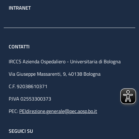
INTRANET
CONTATTI
IRCCS Azienda Ospedaliero - Universitaria di Bologna
Via Giuseppe Massarenti, 9, 40138 Bologna
C.F. 92038610371
P.IVA 02553300373
PEC:
PEIdirezione.generale@pec.aosp.bo.it
SEGUICI SU