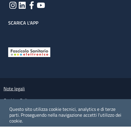
SCARICA L'APP
Useful links section
Small prints
Note legali
Cookies Policy
Questo sito utilizza cookie tecnici, analytics e di terze
Policy privacy e protezione del dato personale
parti.
Proseguendo nella navigazione accetti l'utilizzo dei
cookie.
Albo pretorio on-line