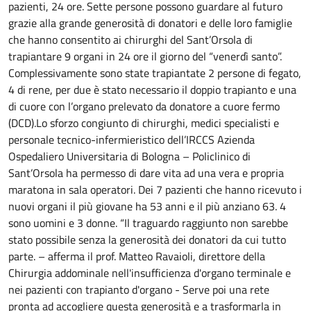
pazienti, 24 ore.
Sette persone possono guardare al futuro
grazie alla grande generosità di donatori e delle loro famiglie
che hanno consentito ai chirurghi del Sant’Orsola di
trapiantare 9 organi in 24 ore il giorno del “venerdì santo”.
Complessivamente sono state trapiantate 2 persone di fegato,
4 di rene, per due è stato necessario il doppio trapianto e una
di cuore con l’organo prelevato da donatore a cuore fermo
(DCD).Lo sforzo congiunto di chirurghi, medici specialisti e
personale tecnico-infermieristico dell’IRCCS Azienda
Ospedaliero Universitaria di Bologna – Policlinico di
Sant’Orsola ha permesso di dare vita ad una vera e propria
maratona in sala operatori. Dei 7 pazienti che hanno ricevuto i
nuovi organi il più giovane ha 53 anni e il più anziano 63. 4
sono uomini e 3 donne. “Il traguardo raggiunto non sarebbe
stato possibile senza la generosità dei donatori da cui tutto
parte. – afferma il prof. Matteo Ravaioli, direttore della
Chirurgia addominale nell'insufficienza d'organo terminale e
nei pazienti con trapianto d'organo - Serve poi una rete
pronta ad accogliere questa generosità e a trasformarla in