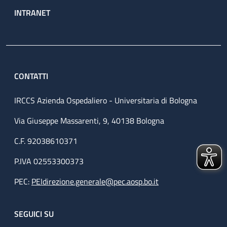
INTRANET
CONTATTI
IRCCS Azienda Ospedaliero - Universitaria di Bologna
Via Giuseppe Massarenti, 9, 40138 Bologna
C.F. 92038610371
P.IVA 02553300373
PEC:
PEIdirezione.generale@pec.aosp.bo.it
SEGUICI SU