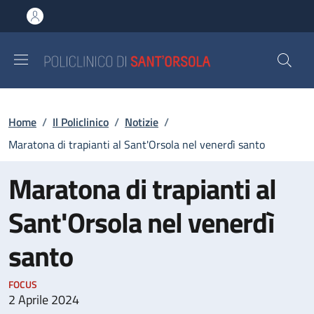
Salta al contenuto principale
Skip to footer content
Briciole di pane
Home
/
Il Policlinico
/
Notizie
/
Maratona di trapianti al Sant'Orsola nel venerdì santo
Maratona di trapianti al
Sant'Orsola nel venerdì
santo
FOCUS
2 Aprile 2024