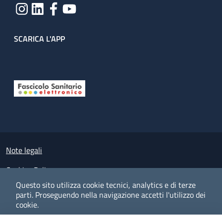
SCARICA L'APP
Useful links section
Small prints
Note legali
Cookies Policy
Questo sito utilizza cookie tecnici, analytics e di terze
Policy privacy e protezione del dato personale
parti.
Proseguendo nella navigazione accetti l'utilizzo dei
cookie.
Albo pretorio on-line