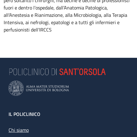
però soltanto i chirurghi, ma decine e decine di professionisti
fuori e dentro l’ospedale, dall’Anatomia Patologica,
all’Anestesia e Rianimazione, alla Microbiologia, alla Terapia
Intensiva, ai nefrologi, epatologi e a tutti gli infermieri e
perfusionisti dell’IRCCS
Footer
IL POLICLINICO
Chi siamo