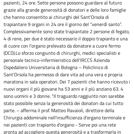
pazienti, 24 ore.
Sette persone possono guardare al futuro
grazie alla grande generosità di donatori e delle loro famiglie
che hanno consentito ai chirurghi del Sant’Orsola di
trapiantare 9 organi in 24 ore il giorno del “venerdì santo”.
Complessivamente sono state trapiantate 2 persone di fegato,
4 di rene, per due è stato necessario il doppio trapianto e una
di cuore con l’organo prelevato da donatore a cuore fermo
(DCD).Lo sforzo congiunto di chirurghi, medici specialisti e
personale tecnico-infermieristico dell’IRCCS Azienda
Ospedaliero Universitaria di Bologna – Policlinico di
Sant’Orsola ha permesso di dare vita ad una vera e propria
maratona in sala operatori. Dei 7 pazienti che hanno ricevuto i
nuovi organi il più giovane ha 53 anni e il più anziano 63. 4
sono uomini e 3 donne. “Il traguardo raggiunto non sarebbe
stato possibile senza la generosità dei donatori da cui tutto
parte. – afferma il prof. Matteo Ravaioli, direttore della
Chirurgia addominale nell'insufficienza d'organo terminale e
nei pazienti con trapianto d'organo - Serve poi una rete
pronta ad accogliere questa generosità e a trasformarla in