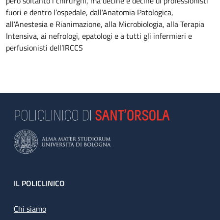
però soltanto i chirurghi, ma decine e decine di professionisti
fuori e dentro l’ospedale, dall’Anatomia Patologica,
all’Anestesia e Rianimazione, alla Microbiologia, alla Terapia
Intensiva, ai nefrologi, epatologi e a tutti gli infermieri e
perfusionisti dell’IRCCS
Footer
IL POLICLINICO
Chi siamo