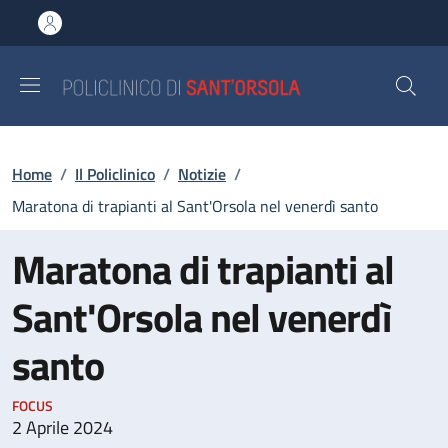
Salta al contenuto principale
Skip to footer content
Briciole di pane
Home
/
Il Policlinico
/
Notizie
/
Maratona di trapianti al Sant'Orsola nel venerdì santo
Maratona di trapianti al
Sant'Orsola nel venerdì
santo
FOCUS
2 Aprile 2024