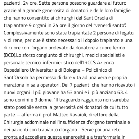
pazienti, 24 ore.
Sette persone possono guardare al futuro
grazie alla grande generosità di donatori e delle loro famiglie
che hanno consentito ai chirurghi del Sant’Orsola di
trapiantare 9 organi in 24 ore il giorno del “venerdì santo”.
Complessivamente sono state trapiantate 2 persone di fegato,
4 di rene, per due è stato necessario il doppio trapianto e una
di cuore con l’organo prelevato da donatore a cuore fermo
(DCD).Lo sforzo congiunto di chirurghi, medici specialisti e
personale tecnico-infermieristico dell’IRCCS Azienda
Ospedaliero Universitaria di Bologna – Policlinico di
Sant’Orsola ha permesso di dare vita ad una vera e propria
maratona in sala operatori. Dei 7 pazienti che hanno ricevuto i
nuovi organi il più giovane ha 53 anni e il più anziano 63. 4
sono uomini e 3 donne. “Il traguardo raggiunto non sarebbe
stato possibile senza la generosità dei donatori da cui tutto
parte. – afferma il prof. Matteo Ravaioli, direttore della
Chirurgia addominale nell'insufficienza d'organo terminale e
nei pazienti con trapianto d'organo - Serve poi una rete
pronta ad accogliere questa generosità e a trasformarla in