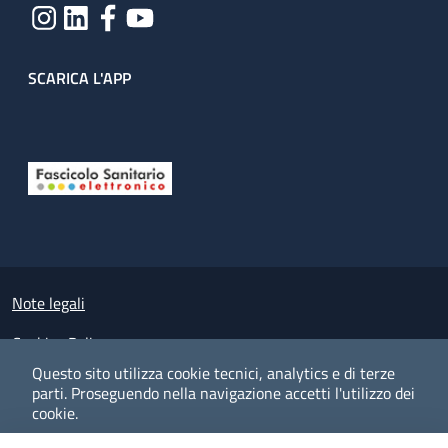
SCARICA L'APP
Useful links section
Small prints
Note legali
Cookies Policy
Questo sito utilizza cookie tecnici, analytics e di terze
Policy privacy e protezione del dato personale
parti.
Proseguendo nella navigazione accetti l'utilizzo dei
cookie.
Albo pretorio on-line