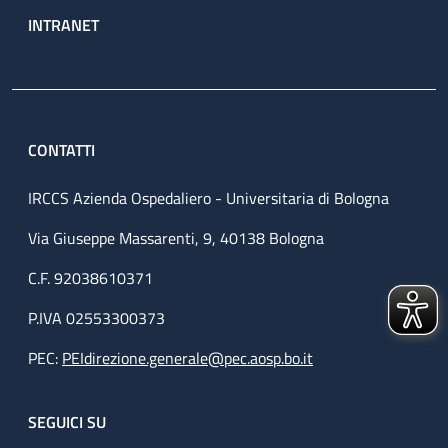
INTRANET
CONTATTI
IRCCS Azienda Ospedaliero - Universitaria di Bologna
Via Giuseppe Massarenti, 9, 40138 Bologna
C.F. 92038610371
P.IVA 02553300373
PEC:
PEIdirezione.generale@pec.aosp.bo.it
SEGUICI SU