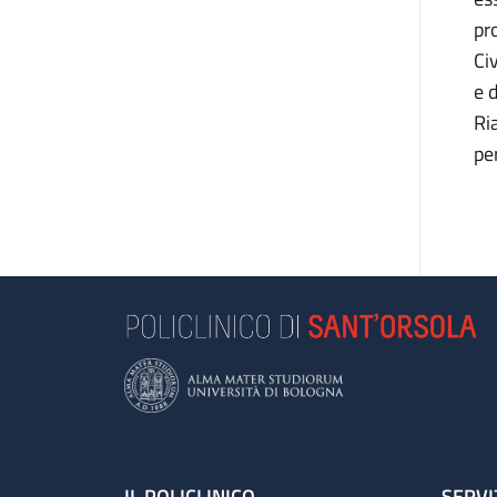
pr
Ci
e 
Ria
pe
IL POLICLINICO
SERVI