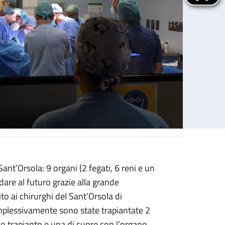
ant’Orsola: 9 organi (2 fegati, 6 reni e un
re al futuro grazie alla grande
to ai chirurghi del Sant’Orsola di
Complessivamente sono state trapiantate 2
io trapianto e una di cuore con l’organo