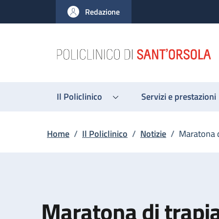
Salta al contenuto principale
Skip to footer content
Redazione
Il Policlinico
Servizi e prestazioni
Briciole di pane
Home
/
Il Policlinico
/
Notizie
/
Maratona d
Maratona di trapia