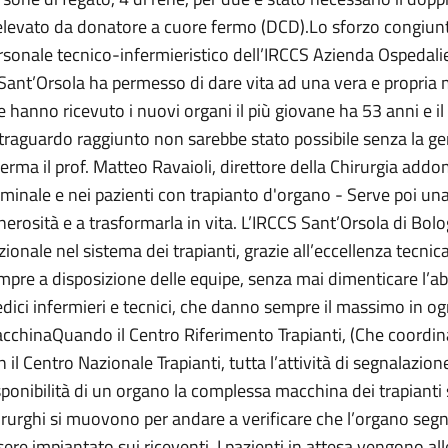
elevato da donatore a cuore fermo (DCD).Lo sforzo congiunto 
rsonale tecnico-infermieristico dell’IRCCS Azienda Ospedalie
 Sant’Orsola ha permesso di dare vita ad una vera e propria m
e hanno ricevuto i nuovi organi il più giovane ha 53 anni e i
l traguardo raggiunto non sarebbe stato possibile senza la ge
ferma il prof. Matteo Ravaioli, direttore della Chirurgia addo
rminale e nei pazienti con trapianto d'organo - Serve poi un
nerosità e a trasformarla in vita. L’IRCCS Sant’Orsola di Bo
zionale nel sistema dei trapianti, grazie all’eccellenza tecnic
mpre a disposizione delle equipe, senza mai dimenticare l’ab
dici infermieri e tecnici, che danno sempre il massimo in o
cchinaQuando il Centro Riferimento Trapianti, (Che coordina 
n il Centro Nazionale Trapianti, tutta l’attività di segnalazio
sponibilità di un organo la complessa macchina dei trapiant
irurghi si muovono per andare a verificare che l’organo segna
sere impiantato sui riceventi. I pazienti in attesa vengono all