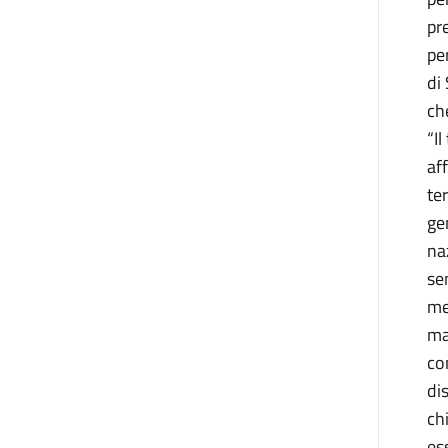
pr
pe
di
ch
“I
af
te
ge
na
se
me
ma
co
di
ch
es