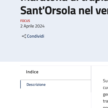
Sant'Orsola nel ve
FOCUS
2 Aprile 2024
Condividi
Indice
Su
della pagina Maratona di trapianti al
Descrizione
cu
ge
tr
pe