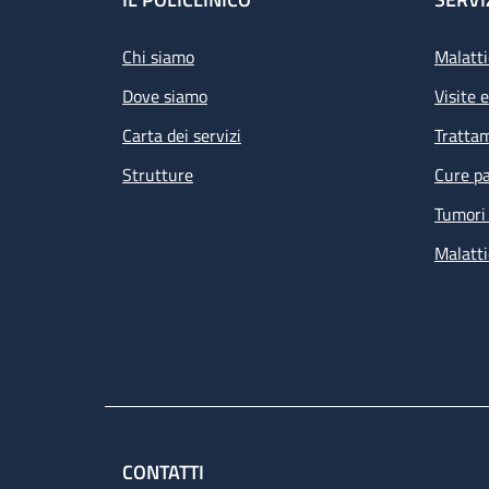
Footer
Chi siamo
Malatti
Dove siamo
Visite 
Carta dei servizi
Tratta
Strutture
Cure pa
Tumori 
Malatti
CONTATTI