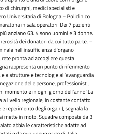
di chirurghi, medici specialisti e
ro Universitaria di Bologna – Policlinico
aratona in sala operatori. Dei 7 pazienti
l più anziano 63. 4 sono uomini e 3 donne.
nerosità dei donatori da cui tutto parte. –
minale nell'insufficienza d'organo
a rete pronta ad accogliere questa
logna rappresenta un punto di riferimento
a e a strutture e tecnologie all’avanguardia
negazione delle persone, professionisti,
gni momento e in ogni giorno dell’anno”La
a livello regionale, in costante contatto
ne e reperimento degli organi), segnala la
i si mette in moto. Squadre composte da 3
lato abbia le caratteristiche adatte ad
ertati e da qualunque parte di Italia