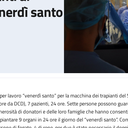
nerdì santo
per lavoro “venerdì santo” per la macchina dei trapianti del S
 Sant'Orsola nel venerdì santo
ore da DCD), 7 pazienti, 24 ore.
Sette persone possono guarda
nerosità di donatori e delle loro famiglie che hanno consenti
apiantare 9 organi in 24 ore il giorno del “venerdì santo”. 
rsone di fegato, 4 di rene, per due è stato necessario il dopp