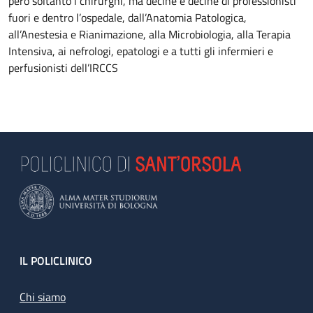
però soltanto i chirurghi, ma decine e decine di professionisti
fuori e dentro l’ospedale, dall’Anatomia Patologica,
all’Anestesia e Rianimazione, alla Microbiologia, alla Terapia
Intensiva, ai nefrologi, epatologi e a tutti gli infermieri e
perfusionisti dell’IRCCS
Footer
IL POLICLINICO
Chi siamo