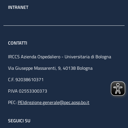
INTRANET
CONTATTI
IRCCS Azienda Ospedaliero - Universitaria di Bologna
Via Giuseppe Massarenti, 9, 40138 Bologna
C.F. 92038610371
P.IVA 02553300373
PEC:
PEIdirezione.generale@pec.aosp.bo.it
SEGUICI SU