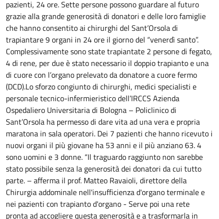
pazienti, 24 ore.
Sette persone possono guardare al futuro
grazie alla grande generosità di donatori e delle loro famiglie
che hanno consentito ai chirurghi del Sant’Orsola di
trapiantare 9 organi in 24 ore il giorno del “venerdì santo”.
Complessivamente sono state trapiantate 2 persone di fegato,
4 di rene, per due è stato necessario il doppio trapianto e una
di cuore con l’organo prelevato da donatore a cuore fermo
(DCD).Lo sforzo congiunto di chirurghi, medici specialisti e
personale tecnico-infermieristico dell’IRCCS Azienda
Ospedaliero Universitaria di Bologna – Policlinico di
Sant’Orsola ha permesso di dare vita ad una vera e propria
maratona in sala operatori. Dei 7 pazienti che hanno ricevuto i
nuovi organi il più giovane ha 53 anni e il più anziano 63. 4
sono uomini e 3 donne. “Il traguardo raggiunto non sarebbe
stato possibile senza la generosità dei donatori da cui tutto
parte. – afferma il prof. Matteo Ravaioli, direttore della
Chirurgia addominale nell'insufficienza d'organo terminale e
nei pazienti con trapianto d'organo - Serve poi una rete
pronta ad accogliere questa generosità e a trasformarla in