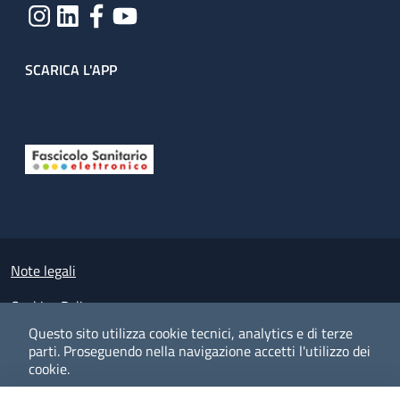
SCARICA L'APP
Useful links section
Small prints
Note legali
Cookies Policy
Questo sito utilizza cookie tecnici, analytics e di terze
Policy privacy e protezione del dato personale
parti.
Proseguendo nella navigazione accetti l'utilizzo dei
cookie.
Albo pretorio on-line