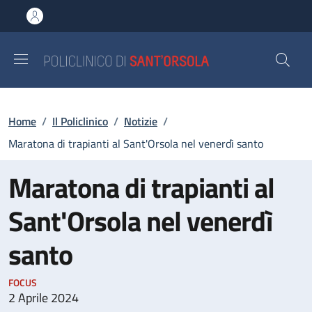
Salta al contenuto principale
Skip to footer content
Briciole di pane
Home
/
Il Policlinico
/
Notizie
/
Maratona di trapianti al Sant'Orsola nel venerdì santo
Maratona di trapianti al
Sant'Orsola nel venerdì
santo
FOCUS
2 Aprile 2024