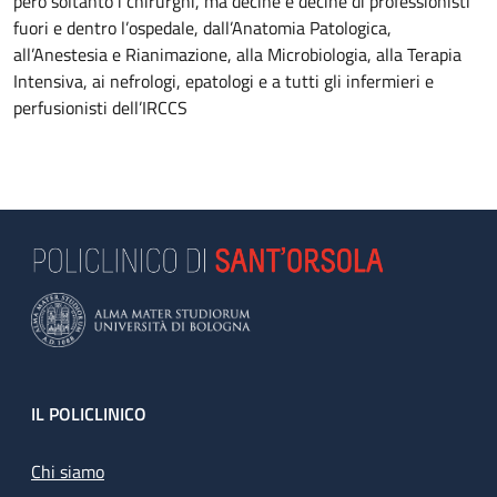
però soltanto i chirurghi, ma decine e decine di professionisti
fuori e dentro l’ospedale, dall’Anatomia Patologica,
all’Anestesia e Rianimazione, alla Microbiologia, alla Terapia
Intensiva, ai nefrologi, epatologi e a tutti gli infermieri e
perfusionisti dell’IRCCS
Footer
IL POLICLINICO
Chi siamo