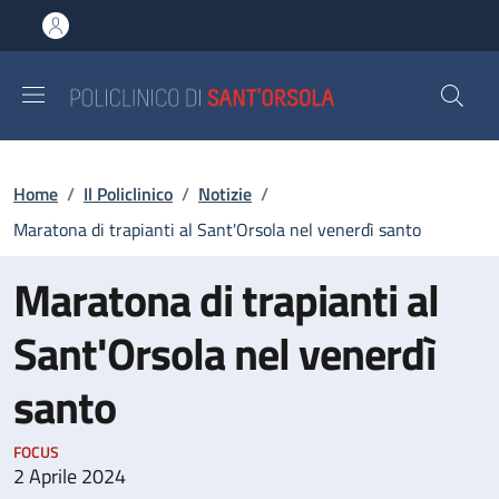
Salta al contenuto principale
Skip to footer content
Briciole di pane
Home
/
Il Policlinico
/
Notizie
/
Maratona di trapianti al Sant'Orsola nel venerdì santo
Maratona di trapianti al
Sant'Orsola nel venerdì
santo
FOCUS
2 Aprile 2024