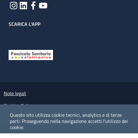
SCARICA L'APP
Useful links section
Small prints
Note legali
Cookies Policy
Questo sito utilizza cookie tecnici, analytics e di terze
Policy privacy e protezione del dato personale
parti.
Proseguendo nella navigazione accetti l'utilizzo dei
cookie.
Albo pretorio on-line