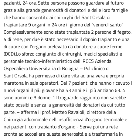
pazienti, 24 ore.
Sette persone possono guardare al futuro
grazie alla grande generosità di donatori e delle loro famiglie
che hanno consentito ai chirurghi del Sant’Orsola di
trapiantare 9 organi in 24 ore il giorno del “venerdì santo”.
Complessivamente sono state trapiantate 2 persone di fegato,
4 di rene, per due è stato necessario il doppio trapianto e una
di cuore con l’organo prelevato da donatore a cuore fermo
(DCD).Lo sforzo congiunto di chirurghi, medici specialisti e
personale tecnico-infermieristico dell’IRCCS Azienda
Ospedaliero Universitaria di Bologna – Policlinico di
Sant’Orsola ha permesso di dare vita ad una vera e propria
maratona in sala operatori. Dei 7 pazienti che hanno ricevuto i
nuovi organi il più giovane ha 53 anni e il più anziano 63. 4
sono uomini e 3 donne. “Il traguardo raggiunto non sarebbe
stato possibile senza la generosità dei donatori da cui tutto
parte. – afferma il prof. Matteo Ravaioli, direttore della
Chirurgia addominale nell'insufficienza d'organo terminale e
nei pazienti con trapianto d'organo - Serve poi una rete
pronta ad accogliere questa generosità e a trasformarla in