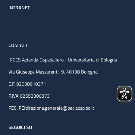
INTRANET
CONTATTI
IRCCS Azienda Ospedaliero - Universitaria di Bologna
Via Giuseppe Massarenti, 9, 40138 Bologna
C.F. 92038610371
P.IVA 02553300373
PEC:
PEIdirezione.generale@pec.aosp.bo.it
SEGUICI SU