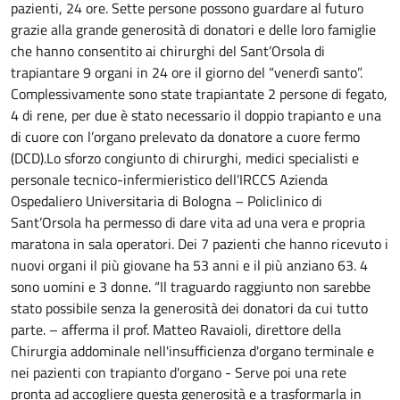
pazienti, 24 ore.
Sette persone possono guardare al futuro
grazie alla grande generosità di donatori e delle loro famiglie
che hanno consentito ai chirurghi del Sant’Orsola di
trapiantare 9 organi in 24 ore il giorno del “venerdì santo”.
Complessivamente sono state trapiantate 2 persone di fegato,
4 di rene, per due è stato necessario il doppio trapianto e una
di cuore con l’organo prelevato da donatore a cuore fermo
(DCD).Lo sforzo congiunto di chirurghi, medici specialisti e
personale tecnico-infermieristico dell’IRCCS Azienda
Ospedaliero Universitaria di Bologna – Policlinico di
Sant’Orsola ha permesso di dare vita ad una vera e propria
maratona in sala operatori. Dei 7 pazienti che hanno ricevuto i
nuovi organi il più giovane ha 53 anni e il più anziano 63. 4
sono uomini e 3 donne. “Il traguardo raggiunto non sarebbe
stato possibile senza la generosità dei donatori da cui tutto
parte. – afferma il prof. Matteo Ravaioli, direttore della
Chirurgia addominale nell'insufficienza d'organo terminale e
nei pazienti con trapianto d'organo - Serve poi una rete
pronta ad accogliere questa generosità e a trasformarla in