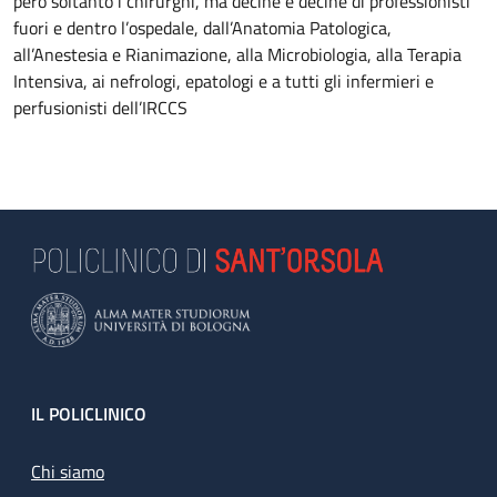
però soltanto i chirurghi, ma decine e decine di professionisti
fuori e dentro l’ospedale, dall’Anatomia Patologica,
all’Anestesia e Rianimazione, alla Microbiologia, alla Terapia
Intensiva, ai nefrologi, epatologi e a tutti gli infermieri e
perfusionisti dell’IRCCS
Footer
IL POLICLINICO
Chi siamo