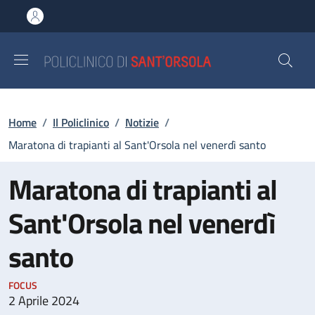
Salta al contenuto principale
Skip to footer content
Briciole di pane
Home
/
Il Policlinico
/
Notizie
/
Maratona di trapianti al Sant'Orsola nel venerdì santo
Maratona di trapianti al
Sant'Orsola nel venerdì
santo
FOCUS
2 Aprile 2024