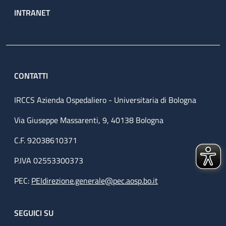
INTRANET
CONTATTI
IRCCS Azienda Ospedaliero - Universitaria di Bologna
Via Giuseppe Massarenti, 9, 40138 Bologna
C.F. 92038610371
P.IVA 02553300373
PEC:
PEIdirezione.generale@pec.aosp.bo.it
SEGUICI SU