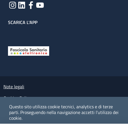
SCARICA L'APP
Useful links section
Small prints
Note legali
Cookies Policy
Questo sito utilizza cookie tecnici, analytics e di terze
Policy privacy e protezione del dato personale
parti.
Proseguendo nella navigazione accetti l'utilizzo dei
cookie.
Albo pretorio on-line