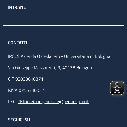
INTRANET
CONTATTI
IRCCS Azienda Ospedaliero - Universitaria di Bologna
Via Giuseppe Massarenti, 9, 40138 Bologna
C.F. 92038610371
P.IVA 02553300373
PEC:
PEIdirezione.generale@pec.aosp.bo.it
SEGUICI SU