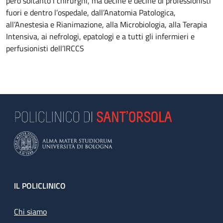
però soltanto i chirurghi, ma decine e decine di professionisti
fuori e dentro l’ospedale, dall’Anatomia Patologica,
all’Anestesia e Rianimazione, alla Microbiologia, alla Terapia
Intensiva, ai nefrologi, epatologi e a tutti gli infermieri e
perfusionisti dell’IRCCS
Footer
IL POLICLINICO
Chi siamo