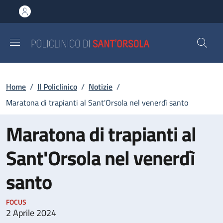
Salta al contenuto principale
Skip to footer content
Briciole di pane
Home
/
Il Policlinico
/
Notizie
/
Maratona di trapianti al Sant'Orsola nel venerdì santo
Maratona di trapianti al
Sant'Orsola nel venerdì
santo
FOCUS
2 Aprile 2024