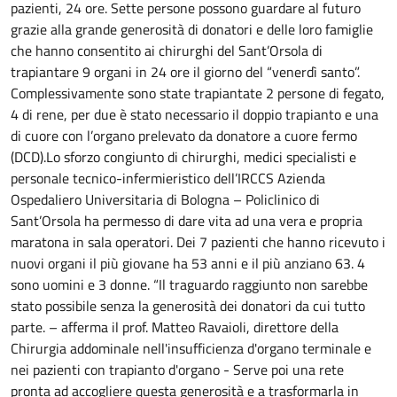
pazienti, 24 ore.
Sette persone possono guardare al futuro
grazie alla grande generosità di donatori e delle loro famiglie
che hanno consentito ai chirurghi del Sant’Orsola di
trapiantare 9 organi in 24 ore il giorno del “venerdì santo”.
Complessivamente sono state trapiantate 2 persone di fegato,
4 di rene, per due è stato necessario il doppio trapianto e una
di cuore con l’organo prelevato da donatore a cuore fermo
(DCD).Lo sforzo congiunto di chirurghi, medici specialisti e
personale tecnico-infermieristico dell’IRCCS Azienda
Ospedaliero Universitaria di Bologna – Policlinico di
Sant’Orsola ha permesso di dare vita ad una vera e propria
maratona in sala operatori. Dei 7 pazienti che hanno ricevuto i
nuovi organi il più giovane ha 53 anni e il più anziano 63. 4
sono uomini e 3 donne. “Il traguardo raggiunto non sarebbe
stato possibile senza la generosità dei donatori da cui tutto
parte. – afferma il prof. Matteo Ravaioli, direttore della
Chirurgia addominale nell'insufficienza d'organo terminale e
nei pazienti con trapianto d'organo - Serve poi una rete
pronta ad accogliere questa generosità e a trasformarla in