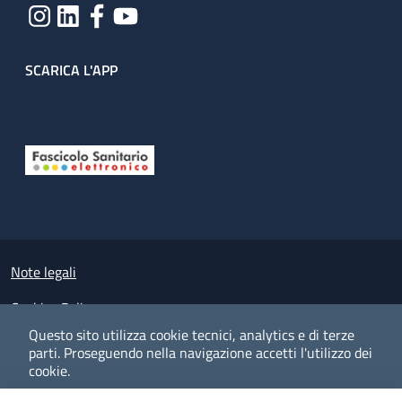
SCARICA L'APP
Useful links section
Small prints
Note legali
Cookies Policy
Questo sito utilizza cookie tecnici, analytics e di terze
Policy privacy e protezione del dato personale
parti.
Proseguendo nella navigazione accetti l'utilizzo dei
cookie.
Albo pretorio on-line