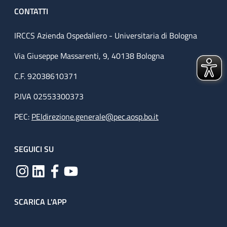
CONTATTI
IRCCS Azienda Ospedaliero - Universitaria di Bologna
Via Giuseppe Massarenti, 9, 40138 Bologna
C.F. 92038610371
P.IVA 02553300373
PEC:
PEIdirezione.generale@pec.aosp.bo.it
SEGUICI SU
SCARICA L'APP