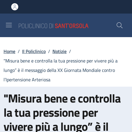
Salta al contenuto principale
Skip to footer content
Briciole di pane
Home
/
Il Policlinico
/
Notizie
/
"Misura bene e controlla la tua pressione per vivere più a
lungo” è il messaggio della XX Giornata Mondiale contro
l’Ipertensione Arteriosa
"Misura bene e controlla
la tua pressione per
vivere più a lungo” è il