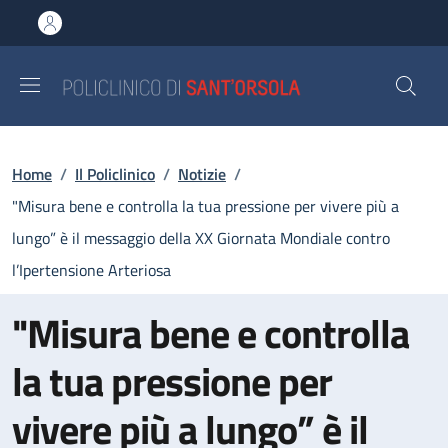
Salta al contenuto principale
Skip to footer content
Briciole di pane
Home
/
Il Policlinico
/
Notizie
/
"Misura bene e controlla la tua pressione per vivere più a
lungo” è il messaggio della XX Giornata Mondiale contro
l’Ipertensione Arteriosa
"Misura bene e controlla
la tua pressione per
vivere più a lungo” è il