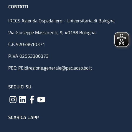
CONTATTI
IRCCS Azienda Ospedaliero - Universitaria di Bologna
Via Giuseppe Massarenti, 9, 40138 Bologna
C.F. 92038610371
P.IVA 02553300373
PEC:
PEIdirezione.generale@pec.aosp.bo.it
SEGUICI SU
SCARICA L'APP