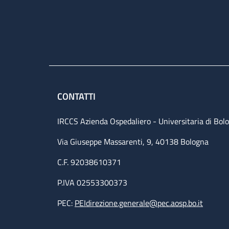
CONTATTI
IRCCS Azienda Ospedaliero - Universitaria di Bol
Via Giuseppe Massarenti, 9, 40138 Bologna
C.F. 92038610371
P.IVA 02553300373
PEC:
PEIdirezione.generale@pec.aosp.bo.it