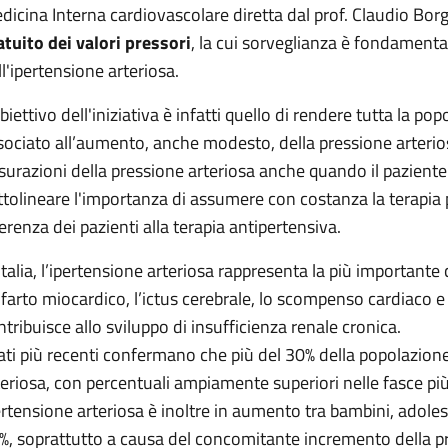
dicina Interna cardiovascolare diretta dal prof. Claudio Bo
atuito dei valori pressori
, la cui sorveglianza è fondamenta
ll'ipertensione arteriosa.
obiettivo dell'iniziativa è infatti quello di rendere tutta la p
sociato all’aumento, anche modesto, della pressione arterios
surazioni della pressione arteriosa anche quando il paziente l
ttolineare l'importanza di assumere con costanza la terapi
erenza dei pazienti alla terapia antipertensiva.
 Italia, l’ipertensione arteriosa rappresenta la più important
infarto miocardico, l’ictus cerebrale, lo scompenso cardiaco e a
ntribuisce allo sviluppo di insufficienza renale cronica.
dati più recenti confermano che più del 30% della popolazione
teriosa, con percentuali ampiamente superiori nelle fasce più
ertensione arteriosa è inoltre in aumento tra bambini, adolesce
%, soprattutto a causa del concomitante incremento della pr