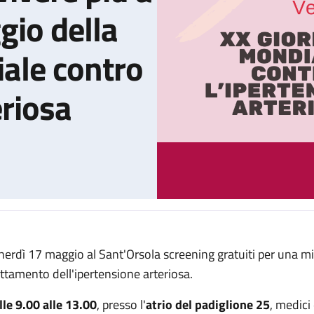
gio della
ale contro
eriosa
nerdì 17 maggio al Sant'Orsola screening gratuiti per una mi
la tua pressione per vivere più a lungo” è il messaggio della XX 
attamento dell'ipertensione arteriosa.
lle 9.00 alle 13.00
, presso l'
atrio del padiglione 25
, medici