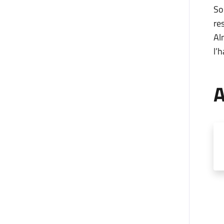
So
re
Al
l’
A