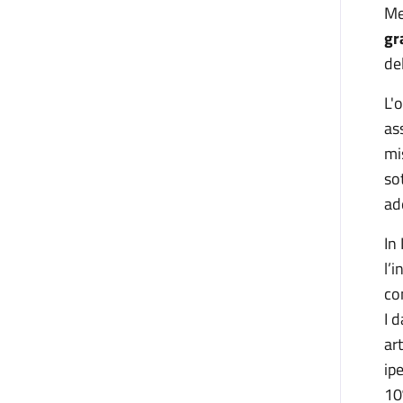
Me
gr
de
L'
as
mi
so
ad
In
l’
co
I 
ar
ip
10