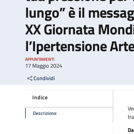
lungo” è il messag
XX Giornata Mondi
l’Ipertensione Art
APPUNTAMENTI
17 Maggio 2024
Condividi
Indice
Ve
della pagina "Misura bene e controlla 
Descrizione
tr
Da