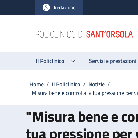
Salta al contenuto principale
Skip to footer content
Redazione
Il Policlinico
Servizi e prestazioni
Briciole di pane
Home
/
Il Policlinico
/
Notizie
/
"Misura bene e controlla la tua pressione per v
"Misura bene e con
tua pressione per 