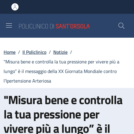
Salta al contenuto principale
Skip to footer content
Briciole di pane
Home
/
Il Policlinico
/
Notizie
/
"Misura bene e controlla la tua pressione per vivere più a
lungo” è il messaggio della XX Giornata Mondiale contro
l’Ipertensione Arteriosa
"Misura bene e controlla
la tua pressione per
vivere più a lungo” è il