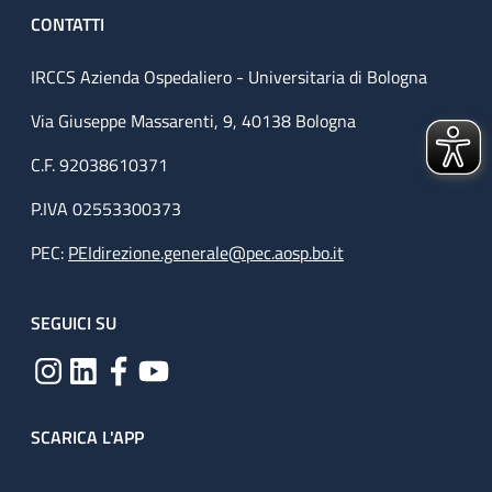
CONTATTI
IRCCS Azienda Ospedaliero - Universitaria di Bologna
Via Giuseppe Massarenti, 9, 40138 Bologna
C.F. 92038610371
P.IVA 02553300373
PEC:
PEIdirezione.generale@pec.aosp.bo.it
SEGUICI SU
SCARICA L'APP