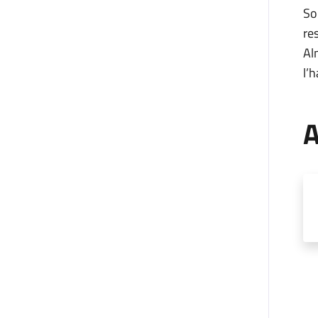
So
re
Al
l’
A