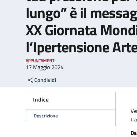
lungo” è il messag
XX Giornata Mondi
l’Ipertensione Art
APPUNTAMENTI
17 Maggio 2024
Condividi
Indice
Ve
della pagina "Misura bene e controlla 
Descrizione
tr
Da