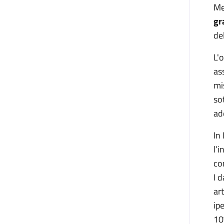
Me
gr
de
L'
as
mi
so
ad
In
l’
co
I 
ar
ip
10