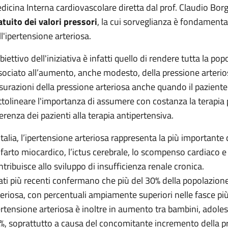
dicina Interna cardiovascolare diretta dal prof. Claudio Bo
atuito dei valori pressori
, la cui sorveglianza è fondamenta
ll'ipertensione arteriosa.
obiettivo dell'iniziativa è infatti quello di rendere tutta la p
sociato all’aumento, anche modesto, della pressione arterios
surazioni della pressione arteriosa anche quando il paziente l
ttolineare l'importanza di assumere con costanza la terapi
erenza dei pazienti alla terapia antipertensiva.
 Italia, l’ipertensione arteriosa rappresenta la più important
infarto miocardico, l’ictus cerebrale, lo scompenso cardiaco e a
ntribuisce allo sviluppo di insufficienza renale cronica.
dati più recenti confermano che più del 30% della popolazione
teriosa, con percentuali ampiamente superiori nelle fasce più
ertensione arteriosa è inoltre in aumento tra bambini, adolesce
%, soprattutto a causa del concomitante incremento della pr