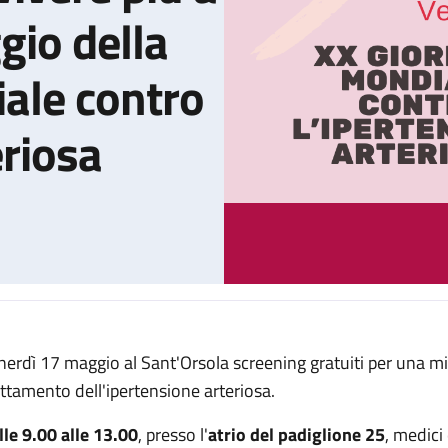
gio della
ale contro
eriosa
nerdì 17 maggio al Sant'Orsola screening gratuiti per una mi
la tua pressione per vivere più a lungo” è il messaggio della XX 
attamento dell'ipertensione arteriosa.
lle 9.00 alle 13.00
, presso l'
atrio del padiglione 25
, medici