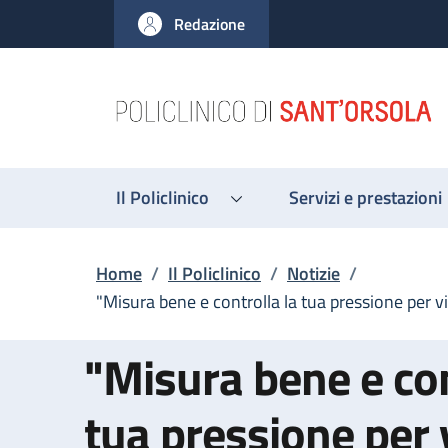
Salta al contenuto principale
Skip to footer content
Redazione
Il Policlinico
Servizi e prestazioni
Briciole di pane
Home
/
Il Policlinico
/
Notizie
/
"Misura bene e controlla la tua pressione per v
"Misura bene e con
tua pressione per 