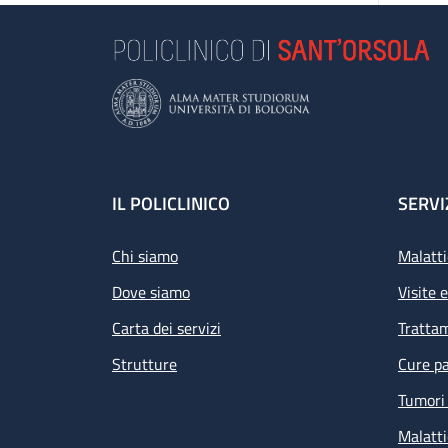
Footer
IL POLICLINICO
SERVI
Chi siamo
Malatti
Dove siamo
Visite 
Carta dei servizi
Tratta
Strutture
Cure pa
Tumori 
Malatti