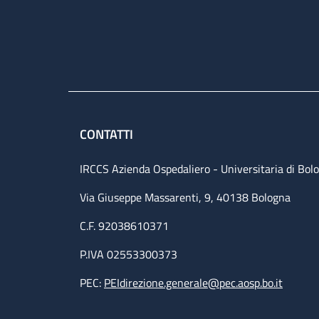
CONTATTI
IRCCS Azienda Ospedaliero - Universitaria di Bol
Via Giuseppe Massarenti, 9, 40138 Bologna
C.F. 92038610371
P.IVA 02553300373
PEC:
PEIdirezione.generale@pec.aosp.bo.it