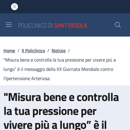
Salta al contenuto principale
Skip to footer content
Briciole di pane
Home
/
Il Policlinico
/
Notizie
/
"Misura bene e controlla la tua pressione per vivere più a
lungo” è il messaggio della XX Giornata Mondiale contro
l’Ipertensione Arteriosa
"Misura bene e controlla
la tua pressione per
vivere più a lungo” è il