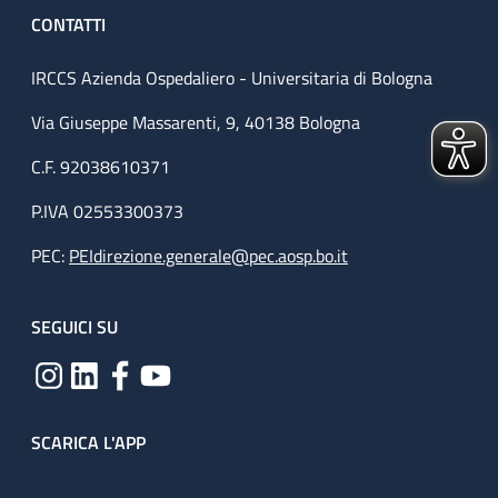
CONTATTI
IRCCS Azienda Ospedaliero - Universitaria di Bologna
Via Giuseppe Massarenti, 9, 40138 Bologna
C.F. 92038610371
P.IVA 02553300373
PEC:
PEIdirezione.generale@pec.aosp.bo.it
SEGUICI SU
SCARICA L'APP