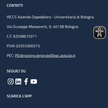
CONTATTI
IRCCS Azienda Ospedaliero - Universitaria di Bologna
Via Giuseppe Massarenti, 9, 40138 Bologna
C.F. 92038610371
P.IVA 02553300373
PEC:
PEIdirezione.generale@pec.aosp.bo.it
SEGUICI SU
SCARICA L'APP