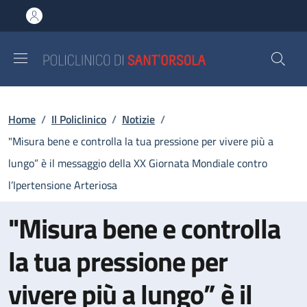
Salta al contenuto principale
Skip to footer content
Briciole di pane
Home
/
Il Policlinico
/
Notizie
/
"Misura bene e controlla la tua pressione per vivere più a
lungo” è il messaggio della XX Giornata Mondiale contro
l’Ipertensione Arteriosa
"Misura bene e controlla
la tua pressione per
vivere più a lungo” è il