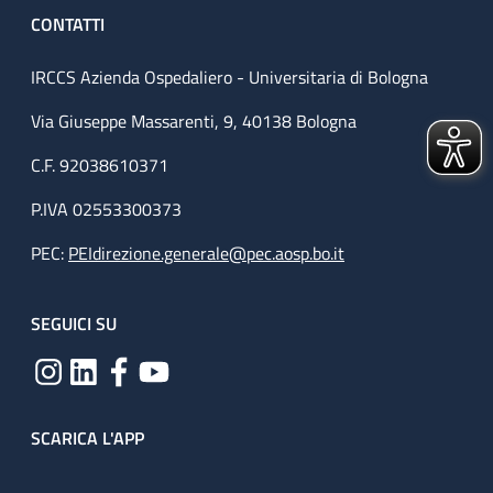
CONTATTI
IRCCS Azienda Ospedaliero - Universitaria di Bologna
Via Giuseppe Massarenti, 9, 40138 Bologna
C.F. 92038610371
P.IVA 02553300373
PEC:
PEIdirezione.generale@pec.aosp.bo.it
SEGUICI SU
SCARICA L'APP