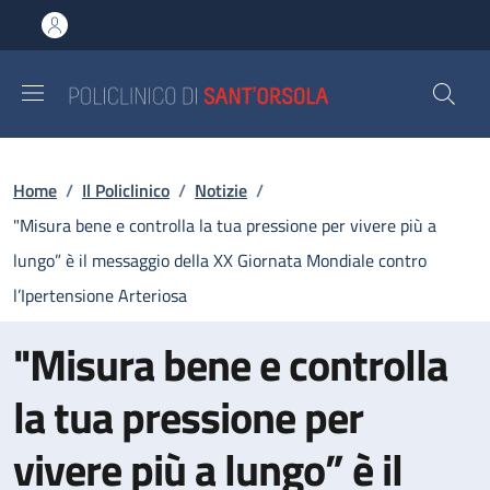
Salta al contenuto principale
Skip to footer content
Briciole di pane
Home
/
Il Policlinico
/
Notizie
/
"Misura bene e controlla la tua pressione per vivere più a
lungo” è il messaggio della XX Giornata Mondiale contro
l’Ipertensione Arteriosa
"Misura bene e controlla
la tua pressione per
vivere più a lungo” è il