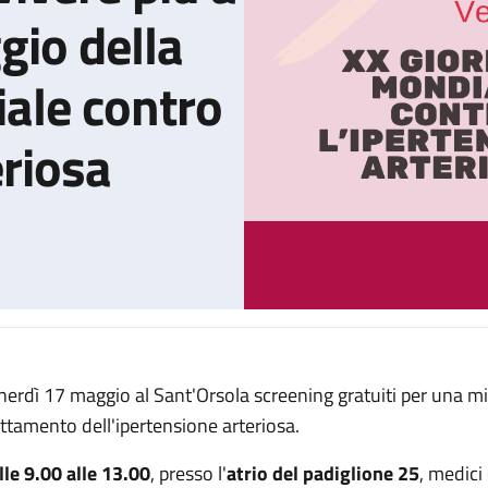
gio della
ale contro
eriosa
nerdì 17 maggio al Sant'Orsola screening gratuiti per una mi
la tua pressione per vivere più a lungo” è il messaggio della XX 
attamento dell'ipertensione arteriosa.
lle 9.00 alle 13.00
, presso l'
atrio del padiglione 25
, medici