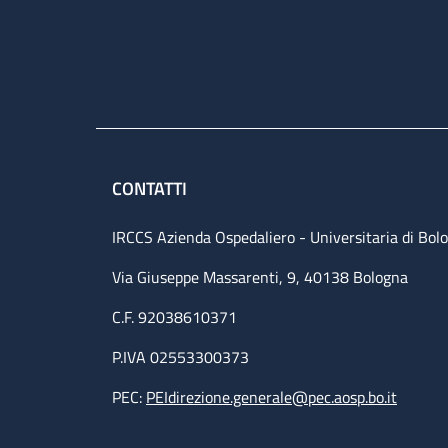
CONTATTI
IRCCS Azienda Ospedaliero - Universitaria di Bol
Via Giuseppe Massarenti, 9, 40138 Bologna
C.F. 92038610371
P.IVA 02553300373
PEC:
PEIdirezione.generale@pec.aosp.bo.it