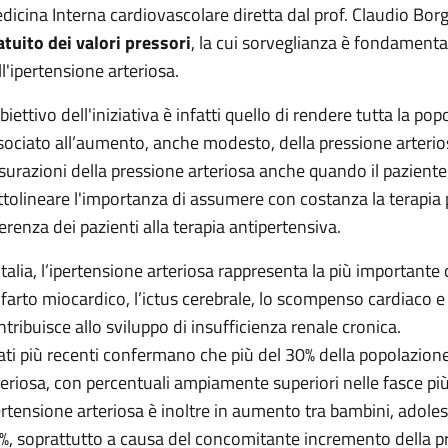
dicina Interna cardiovascolare diretta dal prof. Claudio Bo
atuito dei valori pressori
, la cui sorveglianza è fondamenta
ll'ipertensione arteriosa.
obiettivo dell'iniziativa è infatti quello di rendere tutta la p
sociato all’aumento, anche modesto, della pressione arterios
surazioni della pressione arteriosa anche quando il paziente l
ttolineare l'importanza di assumere con costanza la terapi
erenza dei pazienti alla terapia antipertensiva.
 Italia, l’ipertensione arteriosa rappresenta la più important
infarto miocardico, l’ictus cerebrale, lo scompenso cardiaco e a
ntribuisce allo sviluppo di insufficienza renale cronica.
dati più recenti confermano che più del 30% della popolazione
teriosa, con percentuali ampiamente superiori nelle fasce più
ertensione arteriosa è inoltre in aumento tra bambini, adolesce
%, soprattutto a causa del concomitante incremento della pr