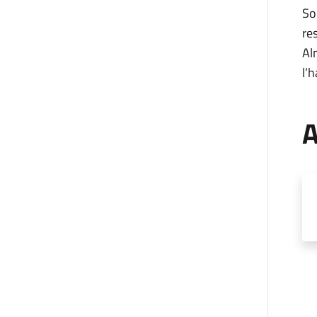
So
re
Al
l’
A