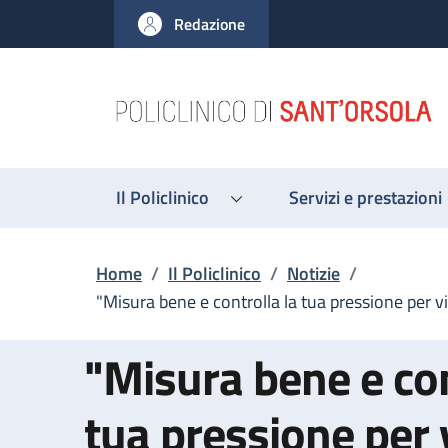
Salta al contenuto principale
Skip to footer content
Redazione
Il Policlinico
Servizi e prestazioni
Briciole di pane
Home
/
Il Policlinico
/
Notizie
/
"Misura bene e controlla la tua pressione per v
"Misura bene e con
tua pressione per 