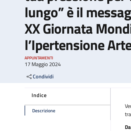
lungo” è il messag
XX Giornata Mondi
l’Ipertensione Art
APPUNTAMENTI
17 Maggio 2024
Condividi
Indice
Ve
della pagina "Misura bene e controlla 
Descrizione
tr
Da