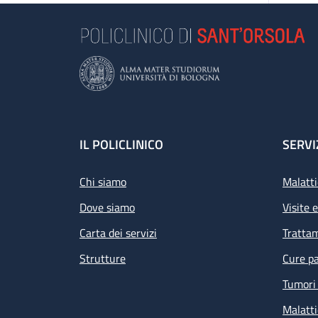
Footer
IL POLICLINICO
SERVI
Chi siamo
Malatti
Dove siamo
Visite 
Carta dei servizi
Tratta
Strutture
Cure pa
Tumori 
Malatti