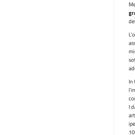
Me
gr
de
L'
as
mi
so
ad
In
l’
co
I 
ar
ip
10