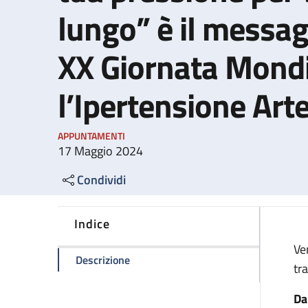
lungo” è il messag
XX Giornata Mondi
l’Ipertensione Art
APPUNTAMENTI
17 Maggio 2024
Condividi
Indice
Ve
della pagina "Misura bene e controlla 
Descrizione
tr
Da