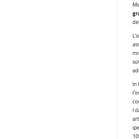
Me
gr
de
L'
as
mi
so
ad
In
l’
co
I 
ar
ip
10