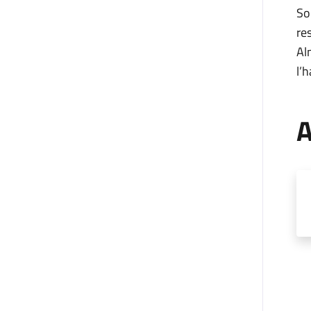
So
re
Al
l’
A