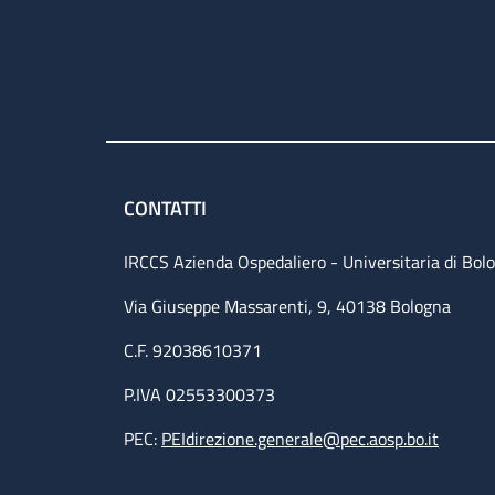
CONTATTI
IRCCS Azienda Ospedaliero - Universitaria di Bol
Via Giuseppe Massarenti, 9, 40138 Bologna
C.F. 92038610371
P.IVA 02553300373
PEC:
PEIdirezione.generale@pec.aosp.bo.it