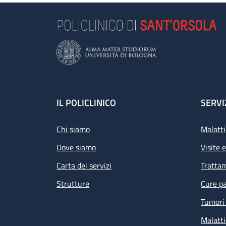
Footer
IL POLICLINICO
SERVI
Chi siamo
Malatti
Dove siamo
Visite 
Carta dei servizi
Tratta
Strutture
Cure pa
Tumori 
Malatti