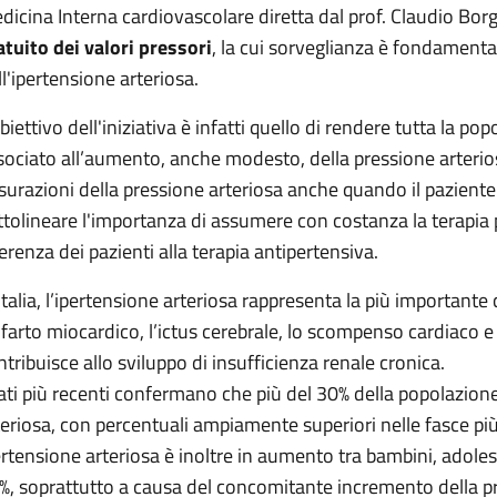
dicina Interna cardiovascolare diretta dal prof. Claudio Bo
atuito dei valori pressori
, la cui sorveglianza è fondamenta
ll'ipertensione arteriosa.
obiettivo dell'iniziativa è infatti quello di rendere tutta la p
sociato all’aumento, anche modesto, della pressione arterios
surazioni della pressione arteriosa anche quando il paziente l
ttolineare l'importanza di assumere con costanza la terapi
erenza dei pazienti alla terapia antipertensiva.
 Italia, l’ipertensione arteriosa rappresenta la più important
infarto miocardico, l’ictus cerebrale, lo scompenso cardiaco e a
ntribuisce allo sviluppo di insufficienza renale cronica.
dati più recenti confermano che più del 30% della popolazione
teriosa, con percentuali ampiamente superiori nelle fasce più
ertensione arteriosa è inoltre in aumento tra bambini, adolesce
%, soprattutto a causa del concomitante incremento della pr