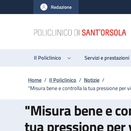
Salta al contenuto principale
Skip to footer content
Redazione
Il Policlinico
Servizi e prestazioni
Briciole di pane
Home
/
Il Policlinico
/
Notizie
/
"Misura bene e controlla la tua pressione per v
"Misura bene e con
tua pressione per 