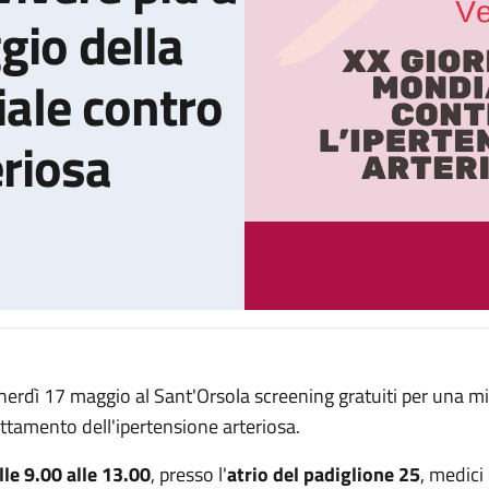
gio della
ale contro
eriosa
nerdì 17 maggio al Sant'Orsola screening gratuiti per una mi
la tua pressione per vivere più a lungo” è il messaggio della XX 
attamento dell'ipertensione arteriosa.
lle 9.00 alle 13.00
, presso l'
atrio del padiglione 25
, medici