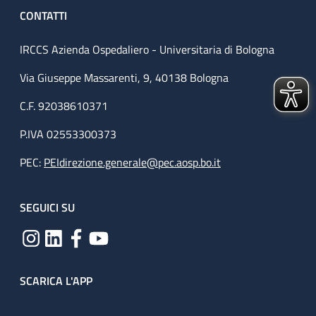
CONTATTI
IRCCS Azienda Ospedaliero - Universitaria di Bologna
Via Giuseppe Massarenti, 9, 40138 Bologna
C.F. 92038610371
P.IVA 02553300373
PEC:
PEIdirezione.generale@pec.aosp.bo.it
SEGUICI SU
SCARICA L'APP