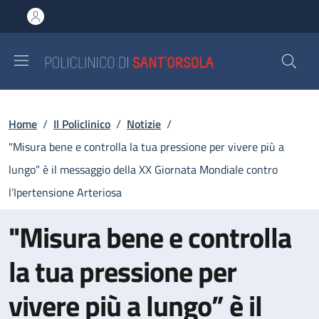
Salta al contenuto principale
Skip to footer content
Briciole di pane
Home
/
Il Policlinico
/
Notizie
/
"Misura bene e controlla la tua pressione per vivere più a
lungo” è il messaggio della XX Giornata Mondiale contro
l’Ipertensione Arteriosa
"Misura bene e controlla
la tua pressione per
vivere più a lungo” è il