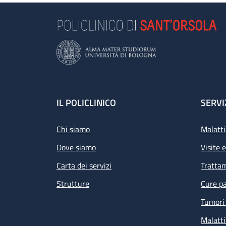
Footer
IL POLICLINICO
SERVI
Chi siamo
Malatti
Dove siamo
Visite 
Carta dei servizi
Tratta
Strutture
Cure pa
Tumori 
Malatti