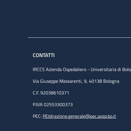
CONTATTI
IRCCS Azienda Ospedaliero - Universitaria di Bol
Via Giuseppe Massarenti, 9, 40138 Bologna
C.F. 92038610371
P.IVA 02553300373
PEC:
PEIdirezione.generale@pec.aosp.bo.it