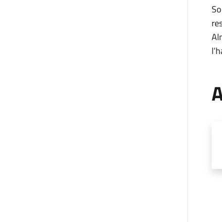
So
re
Al
l’
A