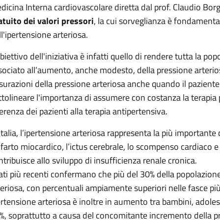
dicina Interna cardiovascolare diretta dal prof. Claudio Bo
atuito dei valori pressori
, la cui sorveglianza è fondamenta
ll'ipertensione arteriosa.
obiettivo dell'iniziativa è infatti quello di rendere tutta la p
sociato all’aumento, anche modesto, della pressione arterios
surazioni della pressione arteriosa anche quando il paziente l
ttolineare l'importanza di assumere con costanza la terapi
erenza dei pazienti alla terapia antipertensiva.
 Italia, l’ipertensione arteriosa rappresenta la più important
infarto miocardico, l’ictus cerebrale, lo scompenso cardiaco e a
ntribuisce allo sviluppo di insufficienza renale cronica.
dati più recenti confermano che più del 30% della popolazione
teriosa, con percentuali ampiamente superiori nelle fasce più
ertensione arteriosa è inoltre in aumento tra bambini, adolesce
%, soprattutto a causa del concomitante incremento della pr