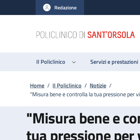
Salta al contenuto principale
Skip to footer content
Redazione
Il Policlinico
Servizi e prestazioni
Briciole di pane
Home
/
Il Policlinico
/
Notizie
/
"Misura bene e controlla la tua pressione per v
"Misura bene e con
tua pressione per 