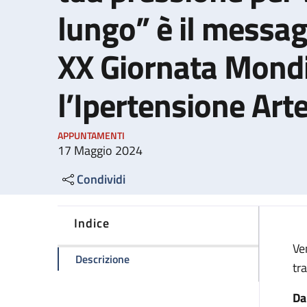
lungo” è il messag
XX Giornata Mondi
l’Ipertensione Art
APPUNTAMENTI
17 Maggio 2024
Condividi
Indice
Ve
della pagina "Misura bene e controlla 
Descrizione
tr
Da