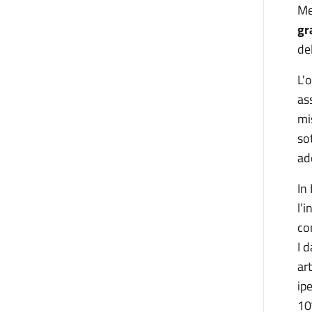
Me
gr
de
L'
as
mi
so
ad
In
l’
co
I 
ar
ip
10