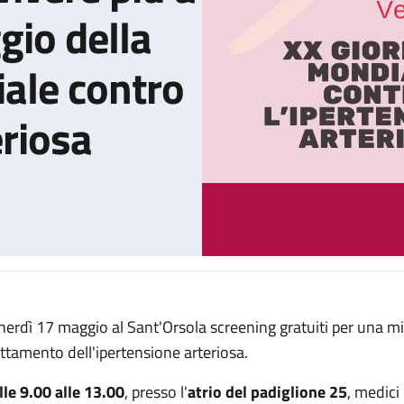
gio della
ale contro
eriosa
nerdì 17 maggio al Sant'Orsola screening gratuiti per una mi
la tua pressione per vivere più a lungo” è il messaggio della XX 
attamento dell'ipertensione arteriosa.
lle 9.00 alle 13.00
, presso l'
atrio del padiglione 25
, medici