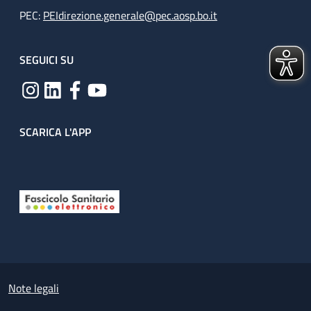
PEC:
PEIdirezione.generale@pec.aosp.bo.it
SEGUICI SU
SCARICA L'APP
Useful links section
Small prints
Note legali