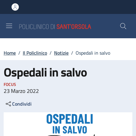
Salta al contenuto principale
Skip to footer content
Briciole di pane
Home
/
Il Policlinico
/
Notizie
/
Ospedali in salvo
Ospedali in salvo
FOCUS
23 Marzo 2022
Condividi