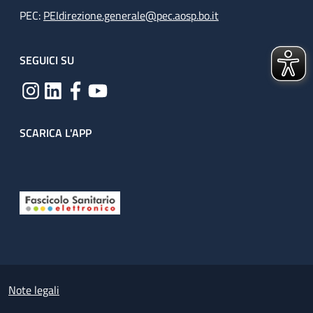
PEC:
PEIdirezione.generale@pec.aosp.bo.it
SEGUICI SU
SCARICA L'APP
Useful links section
Small prints
Note legali