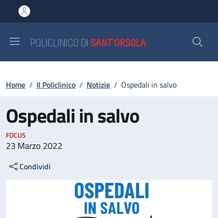
Salta al contenuto principale
Skip to footer content
Briciole di pane
Home
/
Il Policlinico
/
Notizie
/
Ospedali in salvo
Ospedali in salvo
FOCUS
23 Marzo 2022
Condividi