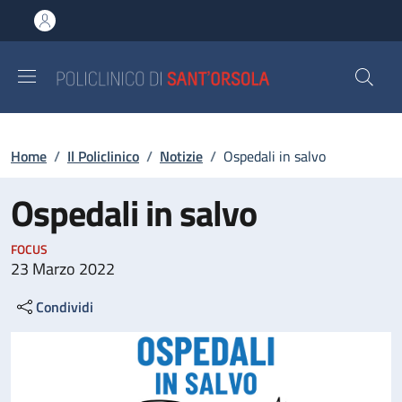
Salta al contenuto principale
Skip to footer content
Briciole di pane
Home
/
Il Policlinico
/
Notizie
/
Ospedali in salvo
Ospedali in salvo
FOCUS
23 Marzo 2022
Condividi