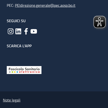
PEC:
PEIdirezione.generale@pec.aosp.bo.it
SEGUICI SU
SCARICA L'APP
Useful links section
Small prints
Note legali