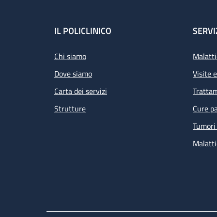
Footer
IL POLICLINICO
SERVI
Chi siamo
Malatti
Dove siamo
Visite 
Carta dei servizi
Tratta
Strutture
Cure pa
Tumori 
Malatti