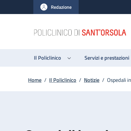
Salta al contenuto principale
Skip to footer content
Redazione
Il Policlinico
Servizi e prestazioni
Briciole di pane
Home
/
Il Policlinico
/
Notizie
/
Ospedali i