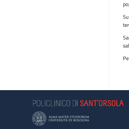
po
Su
te
Sa
sa
Pe