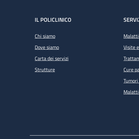
Footer
IL POLICLINICO
SERVI
Chi siamo
Malatti
Dove siamo
Visite 
Carta dei servizi
Tratta
Strutture
Cure pa
Tumori 
Malatti