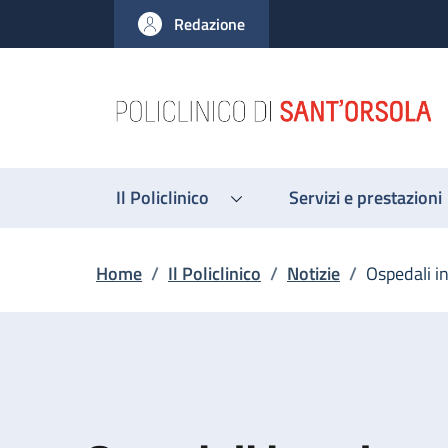
Salta al contenuto principale
Skip to footer content
Redazione
Il Policlinico
Servizi e prestazioni
Briciole di pane
Home
/
Il Policlinico
/
Notizie
/
Ospedali i