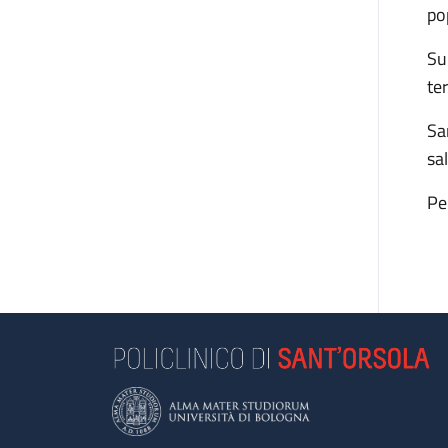
po
Su
te
Sa
sa
Pe